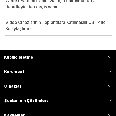
Webex Yardımcısı cihazlar için dokunmatik 10
denetleyiciden geçiş yapın
Video Cihazlarının Toplantılara Katılmasını OBTP ile
Kolaylaştırma
Küçük İşletme
Fiyatlar
Kurumsal
Webex Uygulaması
Webex Suite
Cihazlar
Meetings
Calling
kulaklıklar
Calling
Şunlar İçin Çözümler:
Meetings
Kameralar
Mesajlaşma
Eğitim
Mesajlaşma
Kaynaklar