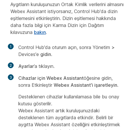
Aygıtların kuruluşunuzun Ortak Kimlik verilerini almasını
Webex Assistant istiyorsanız, Control Hub'da dizin
eşitlemesini etkinleştirin. Dizin eşitlemesi hakkında
daha fazla bilgi için Karma Dizin için Dağıtım
kılavuzuna
bakın
.
1
Control Hub'da
oturum açın, sonra Yönetim
>
Devices'e
gidin
.
2
Ayarlar
’a tıklayın.
3
Cihazlar
için Webex Assistant
öğesine gidin,
sonra Etkinleştir
Webex Assistant'i
işaretleyin
.
Desteklenen cihazlar kullanılamasa bile bu onay
kutusu gösterilir.
Webex Assistant artık kuruluşunuzdaki
desteklenen tüm aygıtlarda etkindir. Belirli bir
aygıtta Webex Assistant özelliğini etkinleştirmek