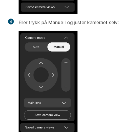
4
Eller trykk på
Manuell
og juster kameraet selv: