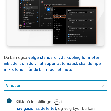
Du kan også
velge standard lydtilkobling for møter,
inkludert om du vil at appen automatisk skal dempe
mikrofonen når du blir med i et møte
.
Vinduer
1
Klikk på
Innstillinger
i
navigasjonssidefeltet
, og velg
Lyd
. Du kan