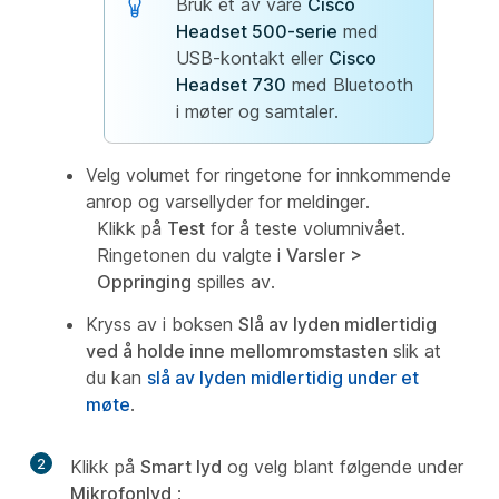
Bruk et av våre
Cisco
Headset 500-serie
med
USB-kontakt eller
Cisco
Headset 730
med Bluetooth
i møter og samtaler.
Velg volumet for ringetone for innkommende
anrop og varsellyder for meldinger.
Klikk på
Test
for å teste volumnivået.
Ringetonen du valgte i
Varsler >
Oppringing
spilles av.
Kryss av i boksen
Slå av lyden midlertidig
ved å holde inne mellomromstasten
slik at
du kan
slå av lyden midlertidig under et
møte
.
2
Klikk på
Smart lyd
og velg blant følgende under
Mikrofonlyd
: