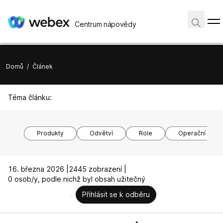
Centrum nápovědy
Domů
/
Článek
Téma článku:
Produkty
Odvětví
Role
Operační syst
16. března 2026 |
2445 zobrazení |
0 osob/y, podle nichž byl obsah užitečný
Přihlásit se k odběru