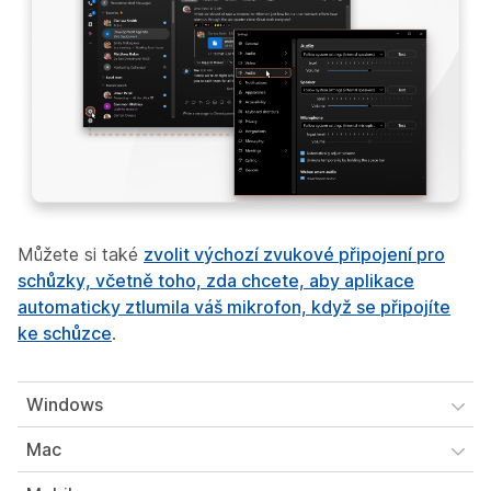
Můžete si také
zvolit výchozí zvukové připojení pro
schůzky, včetně toho, zda chcete, aby aplikace
automaticky ztlumila váš mikrofon, když se připojíte
ke schůzce
.
Windows
Mac