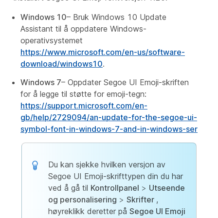
Windows 10
– Bruk Windows 10 Update
Assistant til å oppdatere Windows-
operativsystemet
https://www.microsoft.com/en-us/software-
download/windows10
.
Windows 7
– Oppdater Segoe UI Emoji-skriften
for å legge til støtte for emoji-tegn:
https://support.microsoft.com/en-
gb/help/2729094/an-update-for-the-segoe-ui-
symbol-font-in-windows-7-and-in-windows-ser
Du kan sjekke hvilken versjon av
Segoe UI Emoji-skrifttypen din du har
ved å gå til
Kontrollpanel
>
Utseende
og personalisering
>
Skrifter
,
høyreklikk deretter på
Segoe UI Emoji