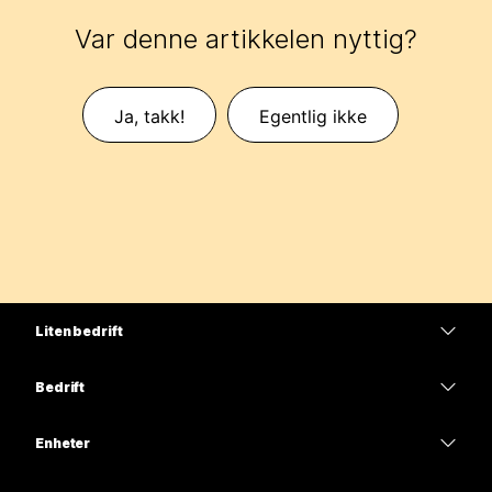
Var denne artikkelen nyttig?
Ja, takk!
Egentlig ikke
Liten bedrift
Priser
Bedrift
Webex-app
Webex Suite
Enheter
Møter
Calling
Hodesett