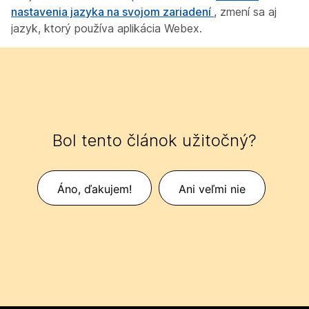
nastavenia jazyka na svojom zariadení
, zmení sa aj
jazyk, ktorý používa aplikácia Webex.
Bol tento článok užitočný?
Áno, ďakujem!
Ani veľmi nie