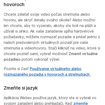
hovoroch
Chcete zdieľať svoje video počas stretnutia alebo
hovoru, ale skryť detaily svojho okolia? Alebo možno
len chcete, aby to vyzeralo, akoby ste boli na pláži a
užívali si slnko. Ak vaše zariadenie spĺňa hardvérové
požiadavky, môžete rozmazať pozadie a pridať jedno z
našich predvolených virtuálnych pozadí pre vaše
stretnutia a videohovory. Stačí kliknúť na video, ktoré si
chcete pozrieť sami, vybrať možnosť
Zmeniť virtuálne
pozadie
a potom vykonať výber.
Pozrite si časť
Používanie virtuálneho alebo
rozmazaného pozadia v hovoroch a stretnutiach
.
Zmeňte si jazyk
Aplikácia Webex používa jazyk, ktorý ste si vybrali vo
svojom zariadení alebo prehliadači. Keď
zmeníte