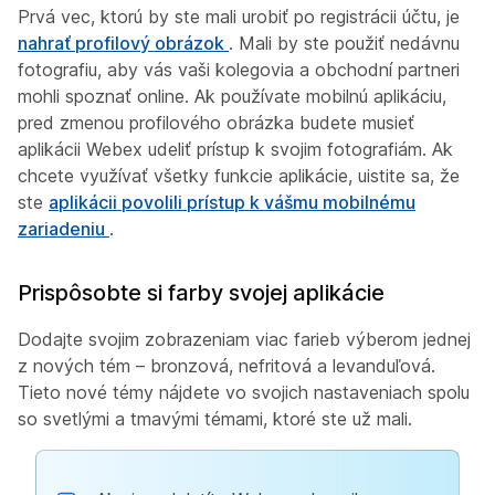
Prvá vec, ktorú by ste mali urobiť po registrácii účtu, je
nahrať profilový obrázok
. Mali by ste použiť nedávnu
fotografiu, aby vás vaši kolegovia a obchodní partneri
mohli spoznať online. Ak používate mobilnú aplikáciu,
pred zmenou profilového obrázka budete musieť
aplikácii Webex udeliť prístup k svojim fotografiám. Ak
chcete využívať všetky funkcie aplikácie, uistite sa, že
ste
aplikácii povolili prístup k vášmu mobilnému
zariadeniu
.
Prispôsobte si farby svojej aplikácie
Dodajte svojim zobrazeniam viac farieb výberom jednej
z nových tém – bronzová, nefritová a levanduľová.
Tieto nové témy nájdete vo svojich nastaveniach spolu
so svetlými a tmavými témami, ktoré ste už mali.