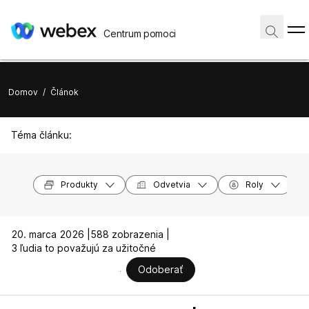
Centrum pomoci
Domov
/
Článok
Téma článku:
Produkty
Odvetvia
Roly
20. marca 2026 |
588 zobrazenia |
3 ľudia to považujú za užitočné
Odoberať