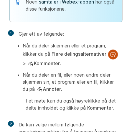
Noen
samtaler i Webex-appen
har også
disse funksjonene.
1
Gjør ett av følgende:
Når du deler skjermen eller et program,
klikker du på
Flere delingsalternativer
>
Kommenter
.
Når du deler en fil, eller noen andre deler
skjermen sin, et program eller en fil, klikker
du på
Annoter
.
I et møte kan du også høyreklikke på det
delte innholdet og klikke på
Kommenter
.
2
Du kan velge mellom følgende
annoteringsverktøy for å begynne å markere