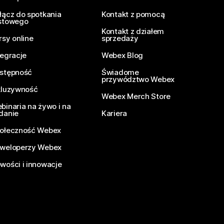
łącz do spotkania
Kontakt z pomocą
stowego
Kontakt z działem
rsy online
sprzedaży
tegracje
Webex Blog
stępność
Świadome
przywództwo Webex
kluzywność
Webex Merch Store
binaria na żywo i na
danie
Kariera
ołeczność Webex
weloperzy Webex
wości i innowacje