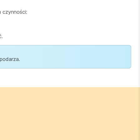
h czynności:
ć.
spodarza.