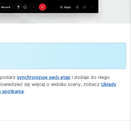
ospodarz
synchronizuje swój etap
i dodaje do niego
 dowiedzieć się więcej o widoku sceny, zobacz
Układy
 spotkania
.