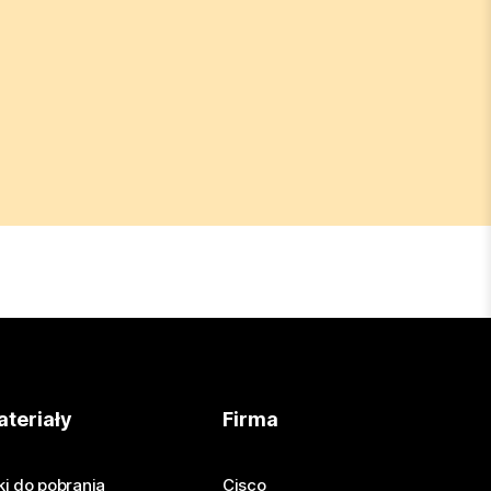
teriały
Firma
iki do pobrania
Cisco