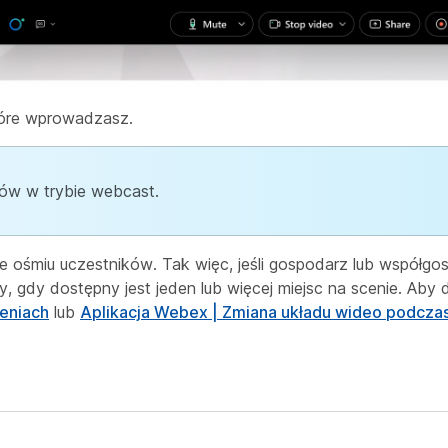
które wprowadzasz.
iów w trybie webcast.
 ośmiu uczestników. Tak więc, jeśli gospodarz lub współg
 gdy dostępny jest jeden lub więcej miejsc na scenie. Aby
zeniach
lub
Aplikacja Webex | Zmiana układu wideo podczas