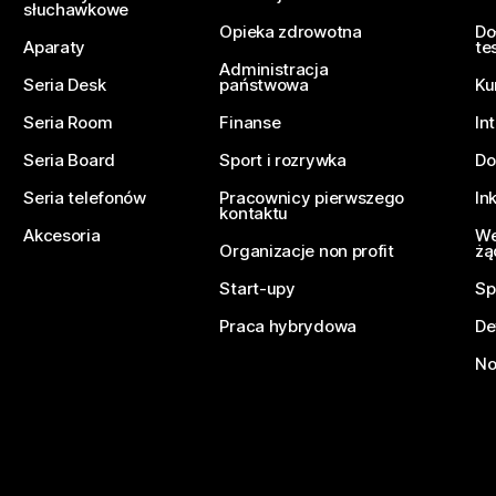
słuchawkowe
Opieka zdrowotna
Do
Aparaty
te
Administracja
Seria Desk
państwowa
Ku
Seria Room
Finanse
In
Seria Board
Sport i rozrywka
Do
Seria telefonów
Pracownicy pierwszego
In
kontaktu
Akcesoria
We
Organizacje non profit
żą
Start-upy
Sp
Praca hybrydowa
De
No