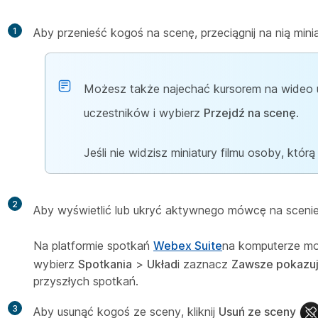
1
Aby przenieść kogoś na scenę, przeciągnij na nią minia
Możesz także najechać kursorem na wideo u
uczestników i wybierz
Przejdź na scenę
.
Jeśli nie widzisz miniatury filmu osoby, któr
2
Aby wyświetlić lub ukryć aktywnego mówcę na scenie
Na platformie spotkań
Webex Suite
na komputerze moż
wybierz
Spotkania
>
Układ
i zaznacz
Zawsze pokazuj
przyszłych spotkań.
3
Aby usunąć kogoś ze sceny, kliknij
Usuń ze sceny