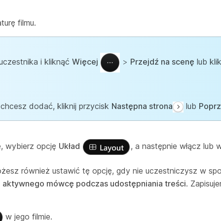
turę filmu.
czestnika i kliknąć
Więcej
>
Przejdź na scenę
lub kl
ą chcesz dodać, kliknij przycisk
Następna strona
lub
Poprz
, wybierz opcję
Układ
, a następnie włącz lub
esz również ustawić tę opcję, gdy nie uczestniczysz w spot
 aktywnego mówcę podczas udostępniania treści
. Zapisu
w jego filmie.