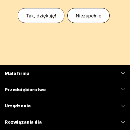
Tak, dziękuję!
Niezupełnie
Mała firma
Cennik
Przedsiębiorstwo
Aplikacja Webex
Webex Suite
Urządzenia
Meetings
Calling
Zestawy słuchawkowe
Calling
Rozwiązania dla
Meetings
Aparaty
Wiadomości