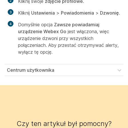
2
Kliknij swoje
zdjęcie profilowe
.
3
Kliknij
Ustawienia
>
Powiadomienia
>
Dzwonię
.
4
Domyślnie opcja
Zawsze powiadamiaj
urządzenie Webex Go
jest włączona, więc
urządzenie dzwoni przy wszystkich
połączeniach. Aby przestać otrzymywać alerty,
wyłącz tę opcję.
Centrum użytkownika
Czy ten artykuł był pomocny?