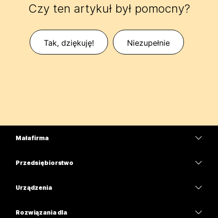
Czy ten artykuł był pomocny?
Tak, dziękuję!
Niezupełnie
Mała firma
Cennik
Przedsiębiorstwo
Aplikacja Webex
Webex Suite
Urządzenia
Meetings
Calling
Zestawy słuchawkowe
Calling
Rozwiązania dla
Meetings