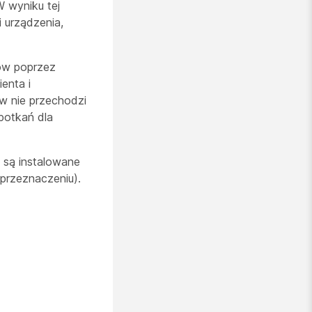
 wyniku tej
i urządzenia,
iów poprzez
enta i
w nie przechodzi
spotkań dla
 są instalowane
 przeznaczeniu).