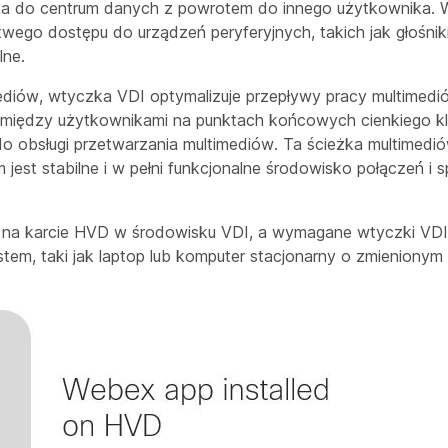
a do centrum danych z powrotem do innego użytkownika. W
atwego dostępu do urządzeń peryferyjnych, takich jak głośnik
lne.
mediów, wtyczka VDI optymalizuje przepływy pracy multimed
 między użytkownikami na punktach końcowych cienkiego kli
o obsługi przetwarzania multimediów. Ta ścieżka multimedió
jest stabilne i w pełni funkcjonalne środowisko połączeń i 
ana na karcie HVD w środowisku VDI, a wymagane wtyczki VDI
stem, taki jak laptop lub komputer stacjonarny o zmienionym