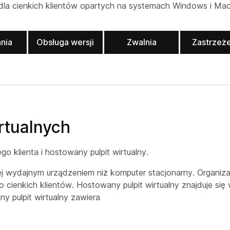
dla cienkich klientów opartych na systemach Windows i Mac
nia
Obsługa wersji
Zwalnia
Zastrzeż
irtualnych
go klienta i hostowany pulpit wirtualny.
iej wydajnym urządzeniem niż komputer stacjonarny. Organi
ienkich klientów. Hostowany pulpit wirtualny znajduje się 
y pulpit wirtualny zawiera