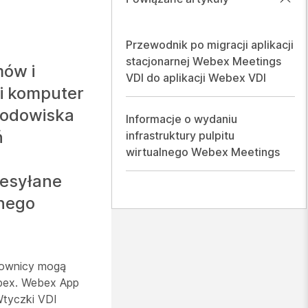
Przewodnik po migracji aplikacji
stacjonarnej Webex Meetings
mów i
VDI do aplikacji Webex VDI
ki komputer
środowiska
Informacje o wydaniu
ń
infrastruktury pulpitu
wirtualnego Webex Meetings
zesyłane
nnego
tkownicy mogą
ebex. Webex App
Wtyczki VDI