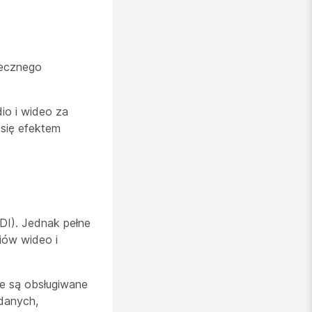
iecznego
io i wideo za
się efektem
VDI). Jednak pełne
iów wideo i
ie są obsługiwane
danych,