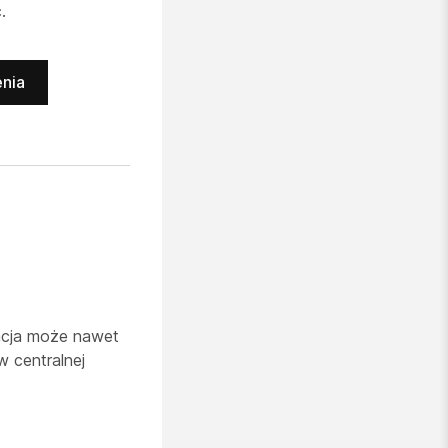
.
enia
zacja może nawet
w centralnej