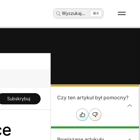
Wyszukaj
...
⌘K
Czy ten artykuł był pomocny?
Subskrybuj
ce
Powiązane artykuły