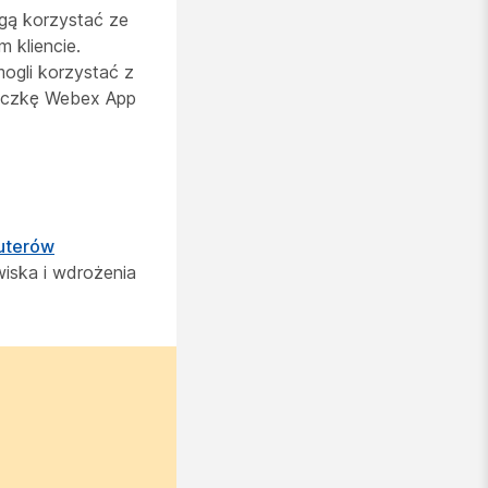
gą korzystać ze
 kliencie.
ogli korzystać z
tyczkę Webex App
puterów
wiska i wdrożenia