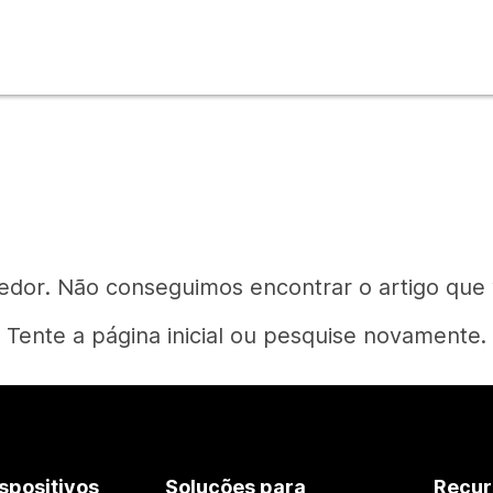
edor. Não conseguimos encontrar o artigo que
Tente a página inicial ou pesquise novamente.
Página inicial
spositivos
Soluções para
Recur
Precisa de uma resposta?