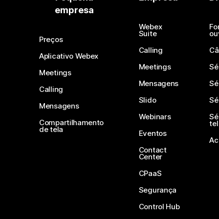
empresa
Webex
Fo
Suite
ou
Preços
Calling
Câ
Aplicativo Webex
Meetings
Sé
Meetings
Mensagens
Sé
Calling
Slido
Sé
Mensagens
Webinars
Sé
Compartilhamento
te
de tela
Eventos
Ac
Contact
Center
CPaaS
Segurança
Control Hub