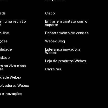
ads
Cisco
em uma reunião
Entrar em contato com o
e
suporte
n-line
Departamento de vendas
ções
Webex Blog
ilidade
Liderança inovadora
Webex
vidade
Loja de produtos Webex
s ao vivo e sob
da
Carreiras
dade Webex
olvedores Webex
s e inovações