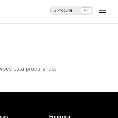
Procurar
...
⌘K
 você está procurando.
sos
Empresa