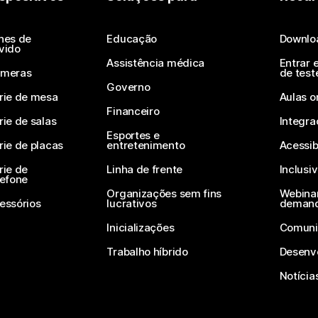
Enviar uma pergunta
nes de
Educação
Downlo
vido
Assistência médica
Entrar 
meras
de test
Governo
rie de mesa
Aulas o
Financeiro
rie de salas
Integra
Esportes e
rie de placas
entretenimento
Acessib
rie de
Linha de frente
Inclusi
lefone
Organizações sem fins
Webinar
essórios
lucrativos
deman
Inicializações
Comuni
Trabalho híbrido
Desenv
Notícia