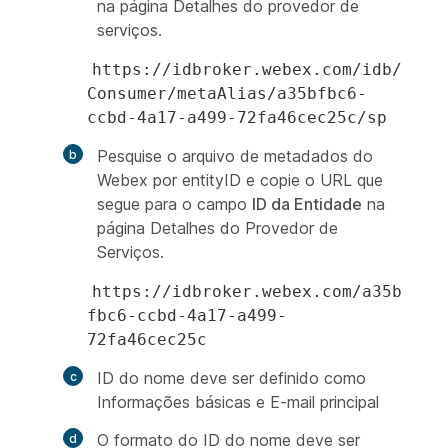
na página Detalhes do provedor de
serviços.
https://idbroker.webex.com/idb/
Consumer/metaAlias/a35bfbc6-
ccbd-4a17-a499-72fa46cec25c/sp
Pesquise o arquivo de metadados do
Webex por
entityID
e copie o URL que
segue para o campo
ID da Entidade
na
página Detalhes do Provedor de
Serviços.
https://idbroker.webex.com/a35b
fbc6-ccbd-4a17-a499-
72fa46cec25c
ID do nome
deve ser definido como
Informações básicas e E-mail principal
O formato do ID do nome
deve ser