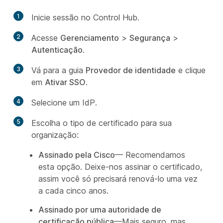
1
Inicie sessão no Control Hub.
2
Acesse
Gerenciamento
>
Segurança
>
Autenticação
.
3
Vá para a guia
Provedor de identidade
e clique
em
Ativar SSO
.
4
Selecione um IdP.
5
Escolha o tipo de certificado para sua
organização:
Assinado pela Cisco
— Recomendamos
esta opção. Deixe-nos assinar o certificado,
assim você só precisará renová-lo uma vez
a cada cinco anos.
Assinado por uma autoridade de
certificação pública
—Mais seguro, mas