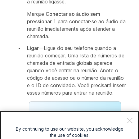
a reunião ligasse.
Marque
Conectar ao áudio sem
pressionar 1
para conectar-se ao áudio da
reunião imediatamente após atender a
chamada.
Ligar
—Ligue do seu telefone quando a
reunião começar. Uma lista de números de
chamada de entrada globais aparece
quando você entrar na reunião. Anote o
código de acesso ou o número da reunião
e o ID de convidado. Você precisará inserir
esses números para entrar na reunião.
Sua ID de participante
conecta seu nome na
By continuing to use our website, you acknowledge
reunião ao áudio. Se você
the use of cookies.
não inserir sua ID de