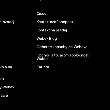
Cisco
estovacej
Kontaktovať podporu
Kontakt na predaj
Webex Blog
Odborné kapacity na Webexe
Obchod s tovarom spoločnosti
Webex
vo a na
Kariéra
bex
by Webex
vácie