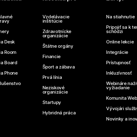
Potrebujete odpoveď?
Odoslať otázku
lavné
Vzdelávacie
Na stiahnutie
ravy
inštitúcie
Pripojiť sa k t
mery
Zdravotnícke
schôdzi
organizácie
ia Desk
Online lekcie
Štátne orgány
ia Room
Integrácie
Financie
ia Board
Prístupnosť
Šport a zábava
ia Phone
Inkluzívnosť
Prvá línia
slušenstvo
Webináre naži
Neziskové
vyžiadanie
organizácie
Komunita We
Startupy
Vývojári služ
Hybridná práca
Novinky a ino