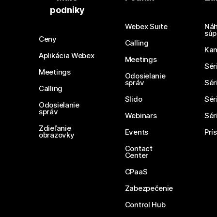
podniky
Webex Suite
Náh
súp
Ceny
Calling
Ka
Aplikácia Webex
Meetings
Sér
Meetings
Odosielanie
správ
Sér
Calling
Slido
Sér
Odosielanie
správ
Webinars
Sér
Zdieľanie
Events
Prí
obrazovky
Contact
Center
CPaaS
Zabezpečenie
Control Hub