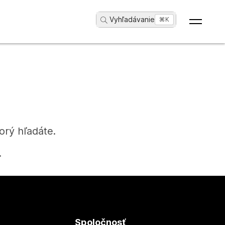
Vyhľadávanie
...
⌘K
orý hľadáte.
.
Spoločnosť