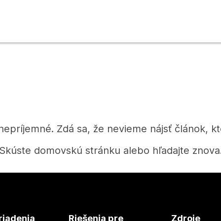
 nepríjemné. Zdá sa, že nevieme nájsť článok, kt
Skúste domovskú stránku alebo hľadajte znova
Domov
riadenia
Riešenia pre
Zdroje