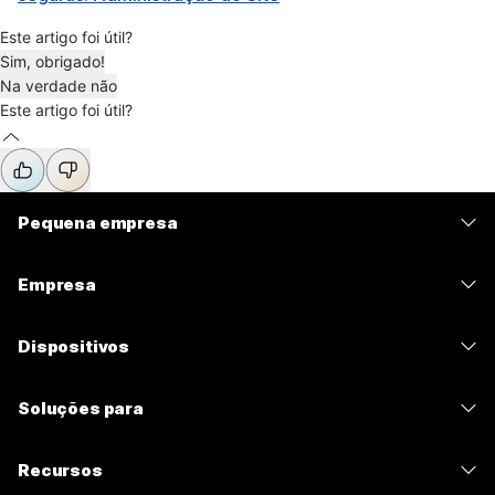
Este artigo foi útil?
Sim, obrigado!
Na verdade não
Este artigo foi útil?
Pequena empresa
Preços
Empresa
Aplicativo Webex
Webex Suite
Dispositivos
Meetings
Calling
Fones de ouvido
Calling
Soluções para
Meetings
Câmeras
Mensagens
Educação
Mensagens
Recursos
Série de mesa
Compartilhamento de tela
Assistência médica