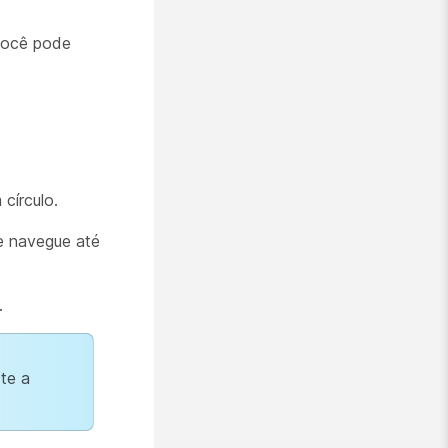
 você pode
círculo.
 navegue até
.
ste a