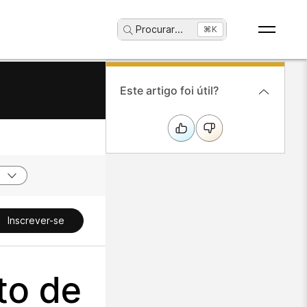
Procurar
...
⌘K
Este artigo foi útil?
Inscrever-se
to de