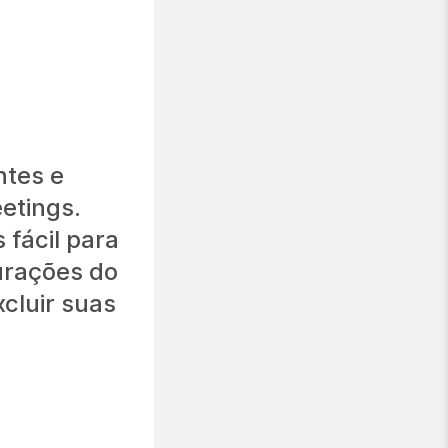
ntes e
etings.
 fácil para
urações do
xcluir suas