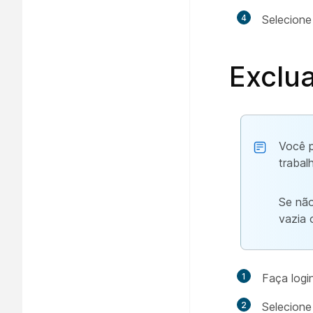
4
Selecion
Exclua
Você p
trabal
Se não
vazia 
1
Faça logi
2
Selecion