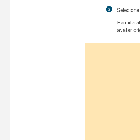
3
Selecione
Permita a
avatar ori