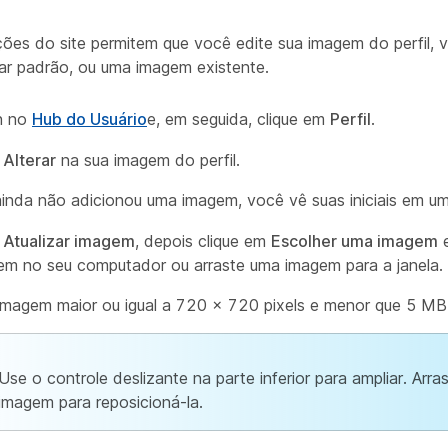
ções do site permitem que você edite sua imagem do perfil,
tar padrão, ou uma imagem existente.
n no
Hub do Usuário
e, em seguida, clique em
Perfil
.
e
Alterar
na sua imagem do perfil.
inda não adicionou uma imagem, você vê suas iniciais em um 
e
Atualizar imagem
, depois clique em
Escolher uma imagem
e
m no seu computador ou arraste uma imagem para a janela.
magem maior ou igual a 720 × 720 pixels e menor que 5 MB
Use o controle deslizante na parte inferior para ampliar. Arra
imagem para reposicioná-la.