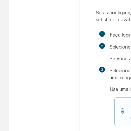
Se as configura
substituir o ava
1
Faça logi
2
Selecion
Se você a
3
Selecion
uma image
Use uma i