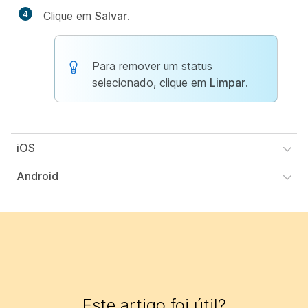
4
Clique em
Salvar
.
Para remover um status
selecionado, clique em
Limpar
.
iOS
Android
Este artigo foi útil?