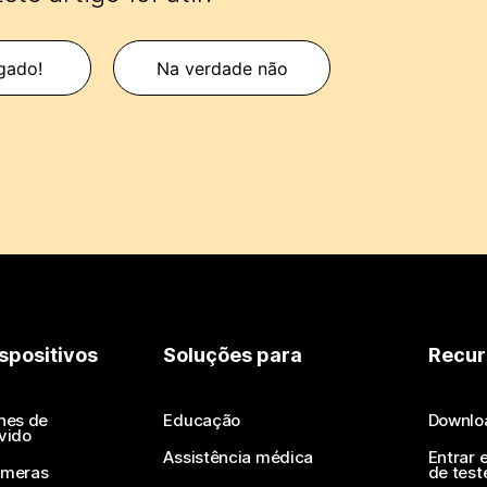
gado!
Na verdade não
spositivos
Soluções para
Recur
nes de
Educação
Downlo
vido
Assistência médica
Entrar 
meras
de test