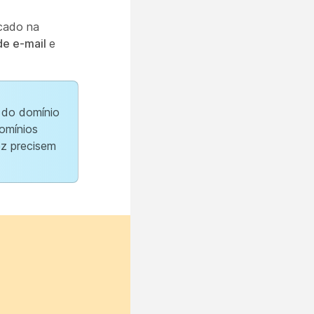
icado na
de e-mail
e
 do domínio
omínios
ez precisem