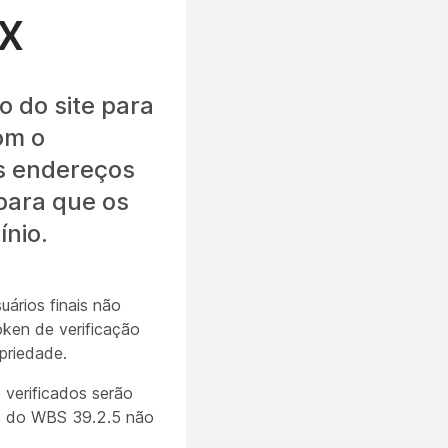
x
o do site para
om o
us endereços
 para que os
ínio.
uários finais não
oken de verificação
priedade.
 verificados serão
de do WBS 39.2.5 não