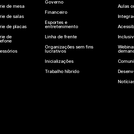
Governo
rie de mesa
Aulas o
Financeiro
rie de salas
Integra
Esportes e
rie de placas
entretenimento
Acessib
rie de
Linha de frente
Inclusi
lefone
Organizações sem fins
Webinar
essórios
lucrativos
deman
Inicializações
Comuni
Trabalho híbrido
Desenv
Notícia