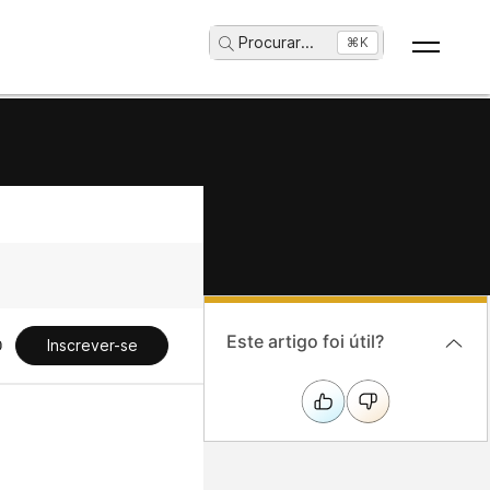
Procurar
...
⌘K
Este artigo foi útil?
Inscrever-se