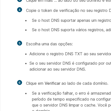
Clique em mais
…
ao lado do seu domínio e e
4
Copie o token de verificação no seu registro
Se o host DNS suportar apenas um registro
Se o host DNS suporta vários registros, ad
5
Escolha uma das opções:
Adicione o registro DNS TXT ao seu servido
Se o seu servidor DNS é configurado por out
adicionar ao seu servidor DNS.
6
Clique em
Verificar
ao lado de cada domínio.
Se a verificação falhar, o erro é armazen
período de tempo especificado na configu
que o servidor DNS limpar o cache. Você po