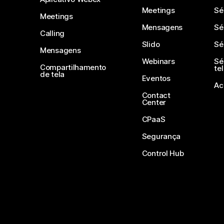
Meetings
Sé
Meetings
Mensagens
Sé
Calling
Slido
Sé
Mensagens
Webinars
Sé
Compartilhamento
te
de tela
Eventos
Ac
Contact
Center
CPaaS
Segurança
Control Hub