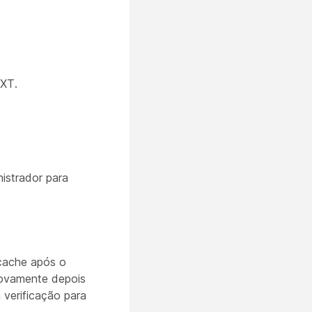
TXT.
istrador para
 cache após o
novamente depois
 verificação para