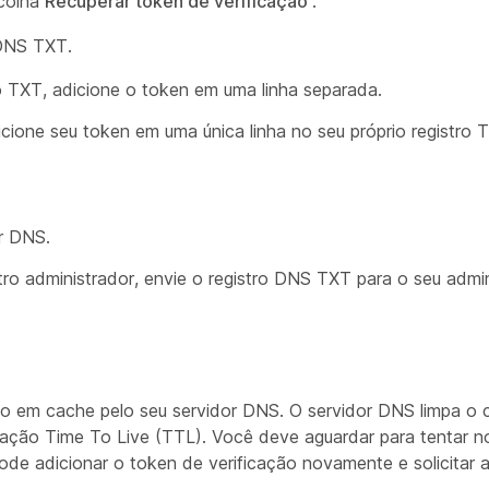
scolha
Recuperar token de verificação
.
 DNS TXT.
 TXT, adicione o token em uma linha separada.
icione seu token em uma única linha no seu próprio registro 
r DNS.
ro administrador, envie o registro DNS TXT para o seu admin
ado em cache pelo seu servidor DNS. O servidor DNS limpa o
ração Time To Live (TTL). Você deve aguardar para tentar 
de adicionar o token de verificação novamente e solicitar a