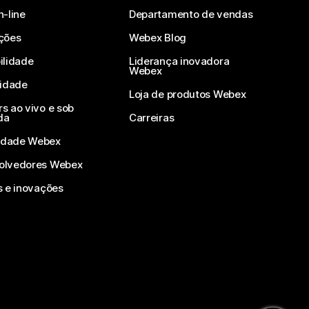
n-line
Departamento de vendas
ções
Webex Blog
ilidade
Liderança inovadora
Webex
vidade
Loja de produtos Webex
s ao vivo e sob
da
Carreiras
dade Webex
olvedores Webex
s e inovações