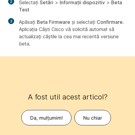
2
Selectați
Setări
>
Informații dispozitiv
>
Beta
Test
3
Apăsați
Beta Firmware
și selectați
Confirmare
.
Aplicația Căști Cisco vă solicită automat să
actualizați căștile la cea mai recentă versiune
beta.
A fost util acest articol?
Da, mulțumim!
Nu chiar