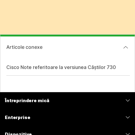
Articole conexe
Cisco Note referitoare la versiunea Căștilor 730
Întreprindere mică
Prețuri
Enterprise
Aplicația Webex
Webex Suite
Dispozitive