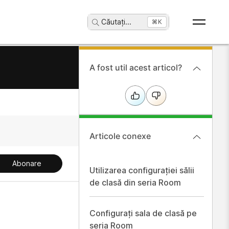
Căutați
...
⌘K
A fost util acest articol?
Articole conexe
Abonare
Utilizarea configurației sălii
de clasă din seria Room
Configurați sala de clasă pe
seria Room