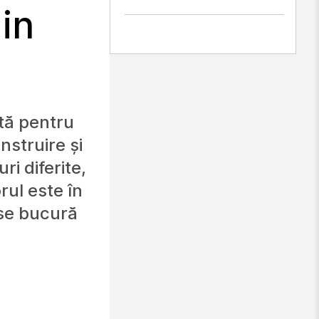
in
tă pentru
instruire și
i diferite,
rul este în
 se bucură