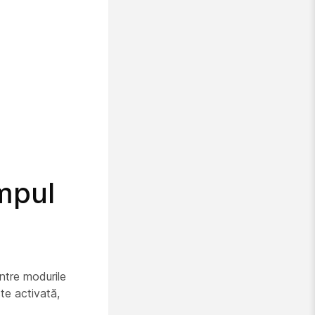
impul
între modurile
te activată,