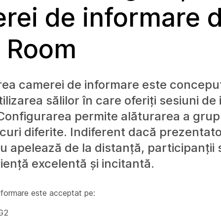
rei de informare d
a Room
rea camerei de informare este concepu
tilizarea sălilor în care oferiți sesiuni de 
Configurarea permite alăturarea a grupur
ocuri diferite. Indiferent dacă prezentato
 apelează de la distanță, participanții
iență excelentă și incitantă.
nformare este acceptat pe:
 G2