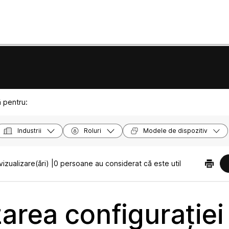
ă pentru:
Industrii
Roluri
Modele de dispozitiv
izualizare(ări) |
0 persoane au considerat că este util
zarea configurației