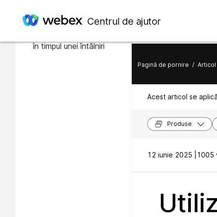
În acest articol
Centrul de ajutor
Modificarea modului sălii
în timpul unei întâlniri
Pagină de pornire
/
Articol
Acest articol se aplic
Produse
12 iunie 2025 |
1005 v
Utili