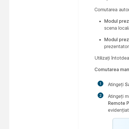
Comutarea autom
Modul prez
scena local
Modul prez
prezentator
Utilizați întotde
Comutarea manu
1
Atingeți
S
2
Atingeți m
Remote P
evidenția