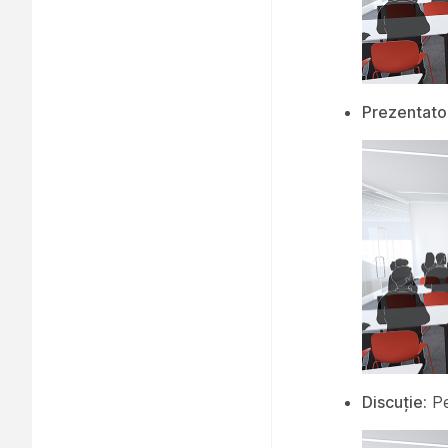
Prezentator
Discuție:
Pen