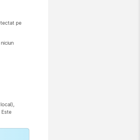
etectat pe
 niciun
local),
. Este