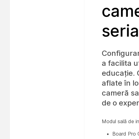
came
seri
Configura
a facilita u
educație. 
aflate în l
cameră sau
de o exper
Modul sală de i
Board Pro