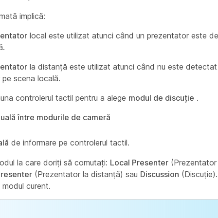
ată implică:
entator
local este utilizat atunci când un prezentator este d
ă.
entator
la distanță este utilizat atunci când nu este detectat
 pe scena locală.
auna controlerul tactil pentru a alege
modul de discuție
.
ală între modurile de cameră
ală
de informare pe controlerul tactil.
odul la care doriți să comutați:
Local Presenter
(Prezentator 
resenter
(Prezentator la distanță) sau
Discussion
(Discuție)
t modul curent.