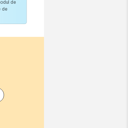
modul de
e de