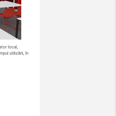
ator
local,
ul utilizării, în