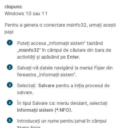
răspuns:
Windows 10 sau 11
Pentru a genera o conectare msinfo32, urmați acești
pași:
Puteți accesa „Informații sistem” tastând
„
msinfo32
” în câmpul de căutare din bara de
activități și apăsând pe
Enter
.
Salvați-vă datele navigând la meniul Fișier din
fereastra „Informații sistem”.
Selectați
Salvare
pentru a iniția procesul de
salvare.
În tipul Salvare ca:
meniu derulant, selectați
Informații sistem (*.NFO)
.
Introduceți un nume pentru jurnal în câmpul
Nume fișier.