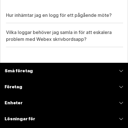
Hur inhämtar jag en logg för ett pågående möte?
Vilka loggar behöver jag samla in för att eskalera
problem med Webex skrivbordsapp?
Små företag
Prissättning
Företag
Webex-appen
Webex Suite
Enheter
Möten
Calling
Headset
Calling
Lösningar för
Möten
Kameror
Meddelanden