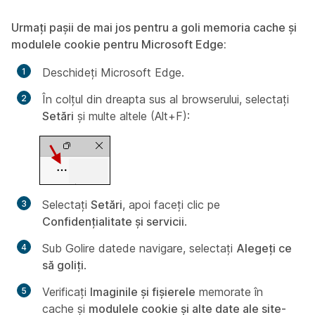
Urmați pașii de mai jos pentru a goli memoria cache și
modulele cookie pentru Microsoft Edge:
Deschideți Microsoft Edge.
În colțul din dreapta sus al browserului, selectați
Setări
și multe altele (Alt+F):
Selectați
Setări
, apoi faceți clic pe
Confidențialitate și servicii
.
Sub
Golire date
de navigare, selectați
Alegeți ce
să goliți
.
Verificați
Imaginile și fișierele
memorate în
cache și
modulele cookie și alte date ale site-