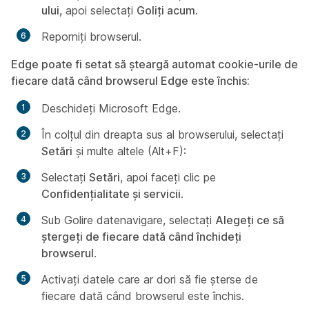
ului,
apoi selectați
Goliți acum
.
Reporniți browserul.
Edge poate fi setat să șteargă automat cookie-urile de
fiecare dată când browserul Edge este închis:
Deschideți Microsoft Edge.
În colțul din dreapta sus al browserului, selectați
Setări
și multe altele (Alt+F):
Selectați
Setări
, apoi faceți clic pe
Confidențialitate și servicii
.
Sub
Golire date
navigare, selectați
Alegeți ce să
ștergeți de fiecare dată când închideți
browserul
.
Activați datele care ar dori să fie șterse de
fiecare dată când browserul este închis.