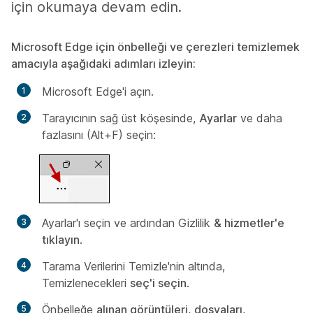
için okumaya devam edin.
Microsoft Edge için önbelleği ve çerezleri temizlemek
amacıyla aşağıdaki adımları izleyin:
Microsoft Edge'i açın.
Tarayıcının sağ üst köşesinde,
Ayarlar
ve daha
fazlasını (Alt+F) seçin:
Ayarlar'ı
seçin ve ardından Gizlilik
& hizmetler'e
tıklayın
.
Tarama
Verilerini Temizle'nin altında
,
Temizlenecekleri
seç'i seçin
.
Önbelleğe
alınan görüntüleri, dosyaları,