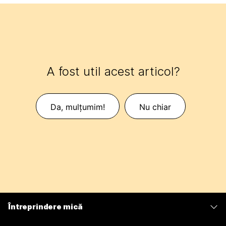
A fost util acest articol?
Da, mulțumim!
Nu chiar
Întreprindere mică
Prețuri