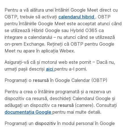
Pentru a vă alătura unei întâlniri Google Meet direct cu
OBTP, trebuie să activați
calendarul hibrid
. OBTP
pentru întâlnirile Google Meet este acceptat atunci când
se utilizează Hibrid Google sau Hybrid O365 ca
integrare a calendarului – nu atunci când se utilizează
on-prem Exchange. Rețineți că OBTP pentru Google
Meet nu apare în aplicația Webex.
Asigurați-vă că și motorul web este pornit – Dacă nu,
urmați pașii descriși
aici
pentru a-l porni.
Programați o
resursă
în Google Calendar (OBTP)
Pentru a crea o întâlnire programată și a rezerva un
dispozitiv ca resursă, deschideți Calendarul Google și
adăugați un dispozitiv ca
resursă
(camere). Consultați
documentația Google
pentru mai multe detalii.
Programați un
dispozitiv
în modul personal în Google