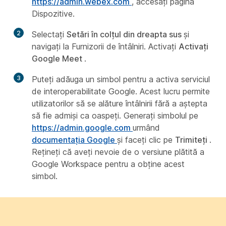
https://admin.webex.com
, accesați pagina
Dispozitive.
2
Selectați
Setări în colțul din dreapta sus
și
navigați la Furnizorii de întâlniri. Activați
Activați
Google Meet
.
3
Puteți adăuga un simbol pentru a activa serviciul
de interoperabilitate Google. Acest lucru permite
utilizatorilor să se alăture întâlnirii fără a aștepta
să fie admiși ca oaspeți. Generați simbolul pe
https://admin.google.com
urmând
documentația Google
și faceți clic pe
Trimiteți
.
Rețineți că aveți nevoie de o versiune plătită a
Google Workspace pentru a obține acest
simbol.