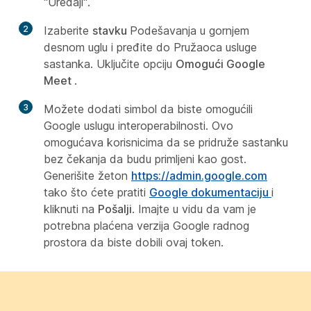
"Uređaji".
2
Izaberite
stavku
Podešavanja u gornjem
desnom uglu i pređite do Pružaoca usluge
sastanka. Uključite opciju
Omogući Google
Meet
.
3
Možete dodati simbol da biste omogućili
Google uslugu interoperabilnosti. Ovo
omogućava korisnicima da se pridruže sastanku
bez čekanja da budu primljeni kao gost.
Generišite žeton
https://admin.google.com
tako što ćete pratiti
Google dokumentaciju
i
kliknuti na
Pošalji
. Imajte u vidu da vam je
potrebna plaćena verzija Google radnog
prostora da biste dobili ovaj token.