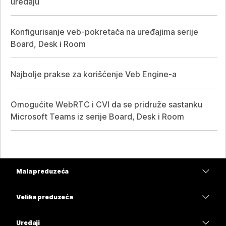
uređaju
Konfigurisanje veb-pokretača na uređajima serije
Board, Desk i Room
Najbolje prakse za korišćenje Veb Engine-a
Omogućite WebRTC i CVI da se pridruže sastanku
Microsoft Teams iz serije Board, Desk i Room
Mala preduzeća
Cene
Velika preduzeća
Aplikacija Webex
Webex Suite
Uređaji