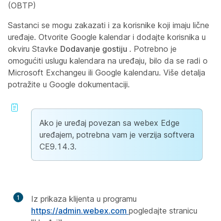
(OBTP)
Sastanci se mogu zakazati i za korisnike koji imaju lične
uređaje. Otvorite Google kalendar i dodajte korisnika u
okviru Stavke
Dodavanje gostiju
. Potrebno je
omogućiti uslugu kalendara na uređaju, bilo da se radi o
Microsoft Exchangeu ili Google kalendaru. Više detalja
potražite u
Google dokumentaciji.
Ako je uređaj povezan sa webex Edge
uređajem, potrebna vam je verzija softvera
CE9.14.3.
1
Iz prikaza klijenta u programu
https://admin.webex.com
pogledajte stranicu