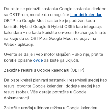
Da biste se pridružili sastanku Google sastanka direktno
sa OBTP-om, morate da omogućite
hibridni kalendar
.
OBTP za Google Meet sastanke je podržan kada
koristite Hybrid Google ili Hybrid O365 kao integraciju
kalendara – ne kada koristite on-prem Exchange. Imajte
na kraju da se OBTP za Google Meet ne pojavi na
Webex aplikaciji.
Uverite se da je i veb motor uključen – ako nije, pratite
korake opisane
ovde
da biste ga uključili.
Zakažite
resurs
u Google kalendaru (OBTP)
Da biste kreirali planirani sastanak i rezervisali uređaj kao
resurs, otvorite Google kalendar i dodajte uređaj kao
resurs
(sobe). Više detalja potražite u
Google
dokumentaciji.
Zakažite
uređaj
u ličnom režimu u Google kalendaru