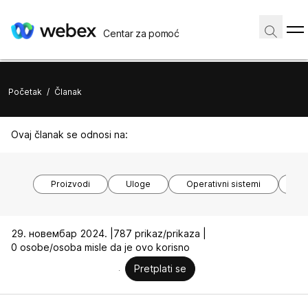
Centar za pomoć
Početak
/
Članak
Ovaj članak se odnosi na:
Proizvodi
Uloge
Operativni sistemi
Mo
29. новембар 2024. |
787 prikaz/prikaza |
0 osobe/osoba misle da je ovo korisno
Pretplati se