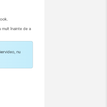
book.
 mult înainte de a
ier
video, nu