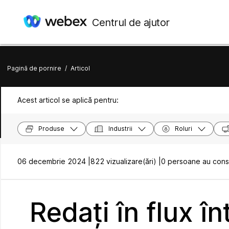
Centrul de ajutor
Pagină de pornire
/
Articol
Acest articol se aplică pentru:
Produse
Industrii
Roluri
06 decembrie 2024 |
822 vizualizare(ări) |
0 persoane au consi
Redați în flux în