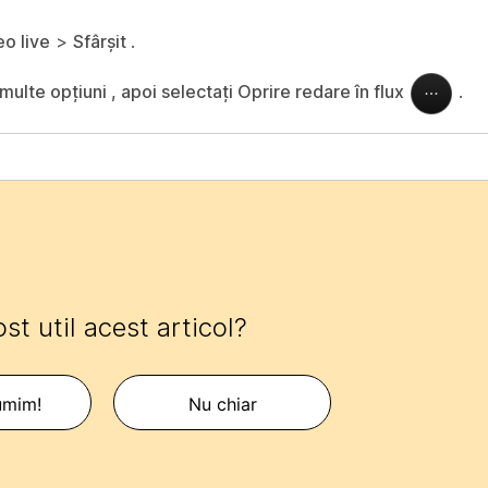
o live
>
Sfârșit
.
multe opțiuni , apoi selectați Oprire redare în flux
.
ost util acest articol?
umim!
Nu chiar