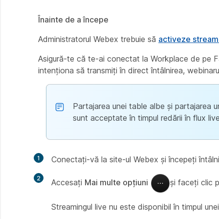
Înainte de a începe
Administratorul Webex trebuie să
activeze streami
Asigură-te că te-ai conectat la Workplace de pe Fa
intenționa să transmiți în direct întâlnirea, webinar
Partajarea unei table albe și partajarea un
sunt acceptate în timpul redării în flux live
1
Conectați-vă la site-ul Webex și începeți întâl
2
Accesați
Mai multe opțiuni
și faceți clic
Streamingul live nu este disponibil în timpul un