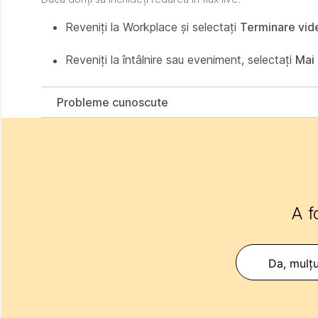
Reveniți la Workplace și selectați
Terminare vide
Reveniți la întâlnire sau eveniment, selectați
Mai 
Probleme cunoscute
A f
Da, mulț