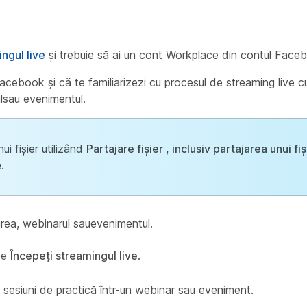
ngul live
și trebuie să ai un cont Workplace din contul Face
cebook și că te familiarizezi cu procesul de streaming live cu
ulsau evenimentul.
ui fișier utilizând
Partajare fișier , inclusiv partajarea unui fiș
.
nirea, webinarul sauevenimentul.
 pe
Începeți streamingul live
.
ei sesiuni de practică într-un webinar sau eveniment.