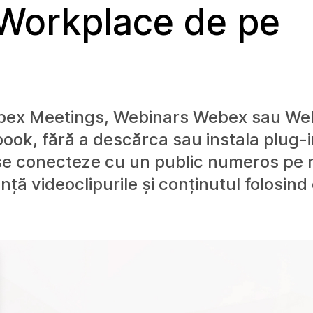
Workplace de pe
Webex Meetings, Webinars Webex sau W
ook, fără a descărca sau instala plug-i
se conecteze cu un public numeros pe r
nță videoclipurile și conținutul folosind