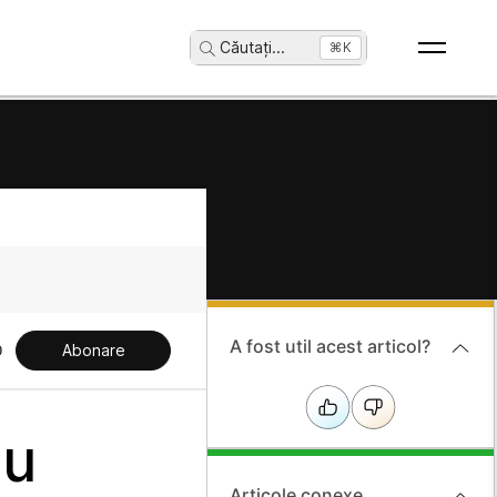
Căutați
...
⌘K
A fost util acest articol?
Abonare
au
Articole conexe