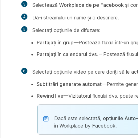
3
Selectează
Workplace de pe Facebook și
con
4
Dă-i streamului un nume și o descriere.
5
Selectați opțiunile de difuzare:
Partajați în grup
—Postează fluxul într-un gru
Partajați în calendarul dvs.
– Postează fluxul
6
Selectați opțiunile video pe care doriți să le act
Subtitrări generate automat
—Permite generar
Rewind live
—Vizitatorul fluxului dvs. poate r
Dacă este selectată,
opțiunile Auto
în Workplace by Facebook.