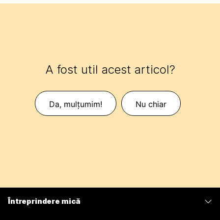
A fost util acest articol?
Da, mulțumim!
Nu chiar
Întreprindere mică
Prețuri