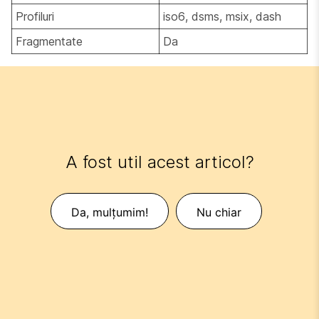
Profiluri
iso6, dsms, msix, dash
Fragmentate
Da
A fost util acest articol?
Da, mulțumim!
Nu chiar