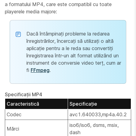
a formatului MP4, care este compatibil cu toate
playerele media majore:
Dacă întâmpinați probleme la redarea
înregistrărilor, încercați să utilizați o altă
aplicație pentru a le reda sau convertiți
înregistrarea într-un alt format utilizând un
instrument de conversie video terț, cum ar
fi
FFmpeg
.
Specificații MP4
Caracteristică
Specificație
Codec
avc1.640033,mp4a.40.2
iso6/iso6, dsms, msix,
Mărci
dash