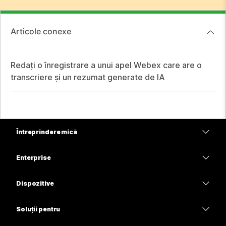
Articole conexe
Redați o înregistrare a unui apel Webex care are o
transcriere și un rezumat generate de IA
Întreprindere mică
Prețuri
Enterprise
Aplicația Webex
Webex Suite
Dispozitive
Meetings
Calling
Căști
Calling
Soluții pentru
Meetings
Camere