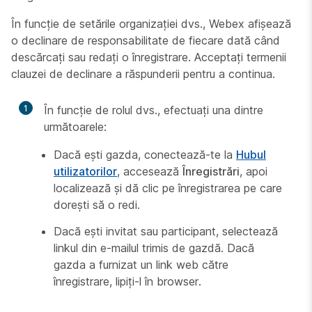
În funcție de setările organizației dvs., Webex afișează
o declinare de responsabilitate de fiecare dată când
descărcați sau redați o înregistrare. Acceptați termenii
clauzei de declinare a răspunderii pentru a continua.
1
În funcție de rolul dvs., efectuați una dintre
următoarele:
Dacă ești gazda, conectează-te la
Hubul
utilizatorilor
, accesează
Înregistrări
, apoi
localizează și dă clic pe înregistrarea pe care
dorești să o redi.
Dacă ești invitat sau participant, selectează
linkul din e-mailul trimis de gazdă. Dacă
gazda a furnizat un link web către
înregistrare, lipiți-l în browser.