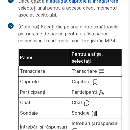
4
Dacă gazda
a adăugat capitole la înregistrare
,
selectați unul pentru a accesa direct momentul
asociat capitolului.
5
(Opțional) Faceți clic pe una dintre următoarele
pictograme de panou pentru a afișa panoul
respectiv în timpul redării unei înregistrări MP4.
Pentru a afișa,
Panou
selectați
Transcriere
Transcriere
Capitole
Capitole
Participanți
Participanți
Chat
Chat
Sondaje
Sondaje
Întrebări și răspunsuri
Întrebări și răspunsuri