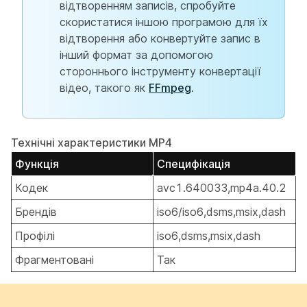
відтворенням записів, спробуйте
скористатися іншою програмою для їх
відтворення або конвертуйте запис в
інший формат за допомогою
стороннього інструменту конвертації
відео, такого як
FFmpeg
.
Технічні характеристики MP4
Функція
Специфікація
Кодек
avc1.640033,mp4a.40.2
Брендів
iso6/iso6,dsms,msix,dash
Профілі
iso6,dsms,msix,dash
Фрагментовані
Так