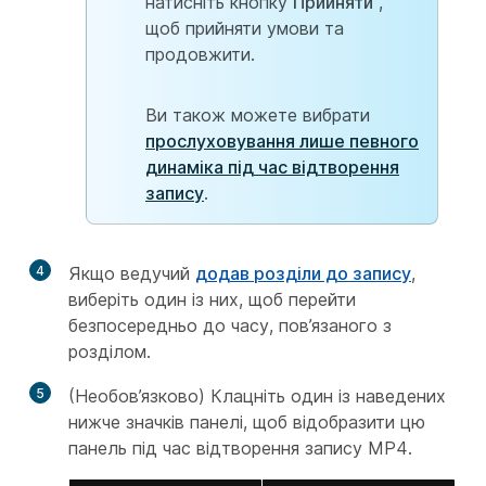
натисніть кнопку
Прийняти
,
щоб прийняти умови та
продовжити.
Ви також можете вибрати
прослуховування лише певного
динаміка під час відтворення
запису
.
4
Якщо ведучий
додав розділи до запису
,
виберіть один із них, щоб перейти
безпосередньо до часу, пов’язаного з
розділом.
5
(Необов’язково) Клацніть один із наведених
нижче значків панелі, щоб відобразити цю
панель під час відтворення запису MP4.