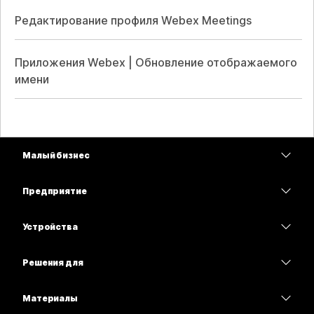
Редактирование профиля Webex Meetings
Приложения Webex | Обновление отображаемого
имени
Малый бизнес
Цены
Предприятие
Приложение Webex
Webex Suite
Устройства
Совещания
Calling
гарнитуры
Calling
Решения для
Совещания
Камеры
Образование
Сообщения
Сообщения
Материалы
Серия Desk