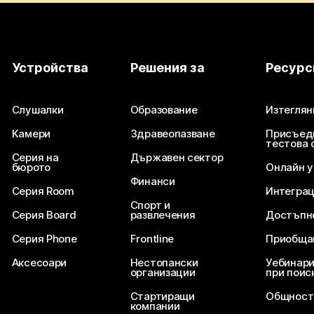
Устройства
Решения за
Ресурс
Слушалки
Образование
Изтеглян
Камери
Здравеопазване
Присъед
тестова 
Серия на
Държавен сектор
бюрото
Онлайн 
Финанси
Серия Room
Интегра
Спорт и
Серия Board
развлечения
Достъпн
Серия Phone
Frontline
Приобща
Аксесоари
Нестопански
Уебинари
организации
при поис
Стартиращи
Общност
компании