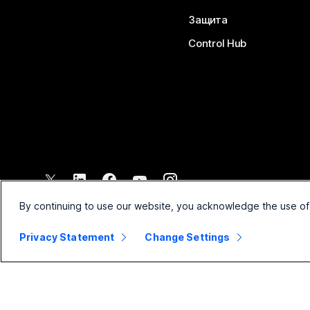
Защита
Control Hub
©
2026
Cisco и/или техните филиали. Всички права запазени.
By continuing to use our website, you acknowledge the use of
Privacy Statement
Change Settings