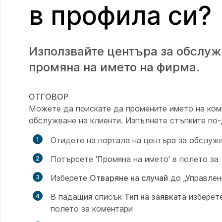
в профила си?
Използвайте центъра за обслужв
промяна на името на фирма.
ОТГОВОР
Можете да поискате да промените името на комп
обслужване на клиенти. Изпълнете стъпките по-
Отидете на портала на центъра за обслужв
Потърсете 'Промяна на името'
в полето за
Изберете
Отваряне на случай
до
„Управлен
В падащия списък
Тип на заявката
изберет
полето за коментари