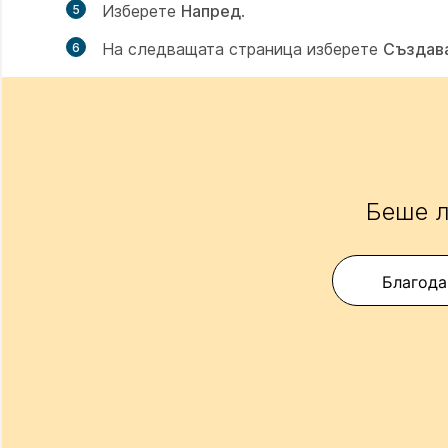
Изберете
Напред
.
На следващата страница изберете
Създава
Беше л
Благода