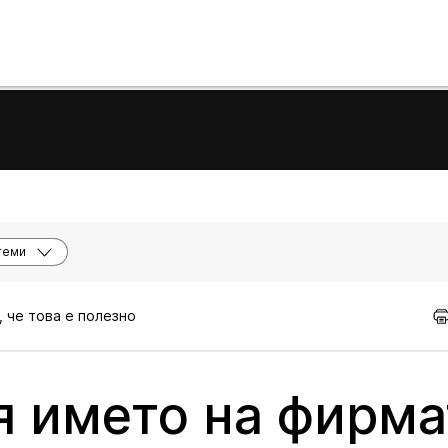
теми
, че това е полезно
я името на фирма