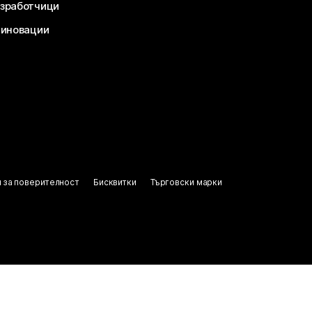
зработчици
 иновации
 за поверителност
Бисквитки
Търговски марки