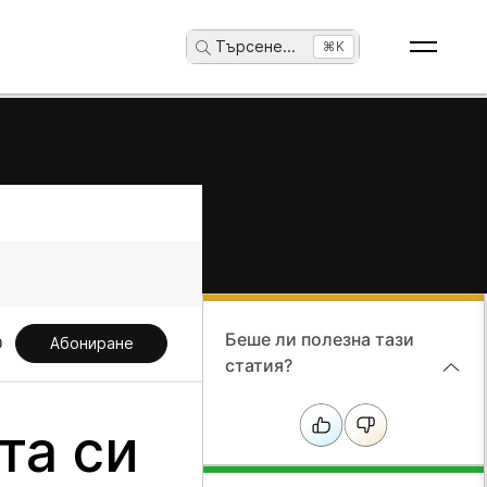
Търсене
...
⌘K
Беше ли полезна тази
Абониране
статия?
та си