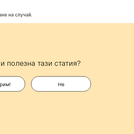
не на случай
.
и полезна тази статия?
рим!
Не