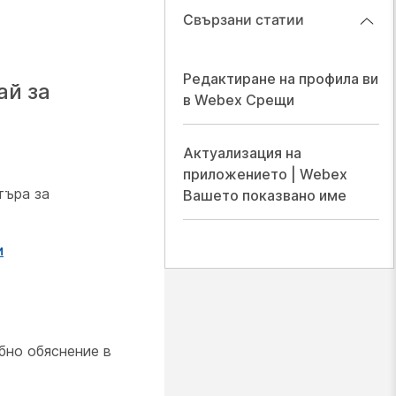
Свързани статии
Редактиране на профила ви
ай за
в Webex Срещи
Актуализация на
приложението | Webex
търа за
Вашето показвано име
и
бно обяснение в