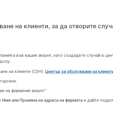
ане на клиенти, за да отворите случ
анията във вашия акаунт, като създадете случай в цен
долу:
ане на клиенти (CSH):
Център за обслужване на клиент
търсене.
ие на фирмения акаунт“
е
Име или Промяна на адреса на фирмата
и дайте подро