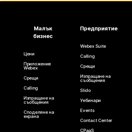
Малък
Предприятие
бизнес
Webex Suite
Цени
Calling
Приложение
Срещи
Webex
Изпращане на
Срещи
съобщения
Calling
Slido
Изпращане на
Уебинари
съобщения
Events
Споделяне на
екрана
Contact Center
CPaaS