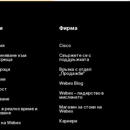
и
Фирма
ия
Cisco
иняване към
Свържете се с
среща
поддръжката
уроци
Връзка с отдел
„Продажби“
ции
Webex Blog
ост
Webex – лидерство в
мисленето
ване
Магазин за стоки на
 в реално време и
Webex
кване
Кариери
 на Webex