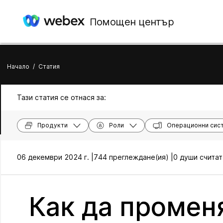
Помощен център
Начало
/
Статия
Тази статия се отнася за:
Продукти
Роли
Операционни сис
06 декември 2024 г. |
744 преглеждане(ия) |
0 души считат
Как да промен