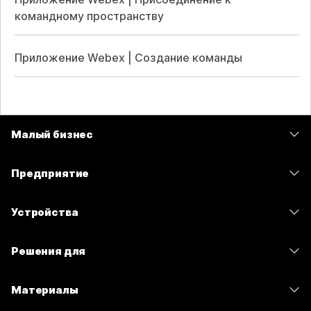
командному пространству
Приложение Webex | Создание команды
Малый бизнес
Цены
Предприятие
Приложение Webex
Webex Suite
Устройства
Совещания
Calling
гарнитуры
Calling
Решения для
Совещания
Камеры
Сообщения
Образование
Сообщения
Материалы
Серия Desk
Совместный доступ к экрану
Здравоохранение
Slido