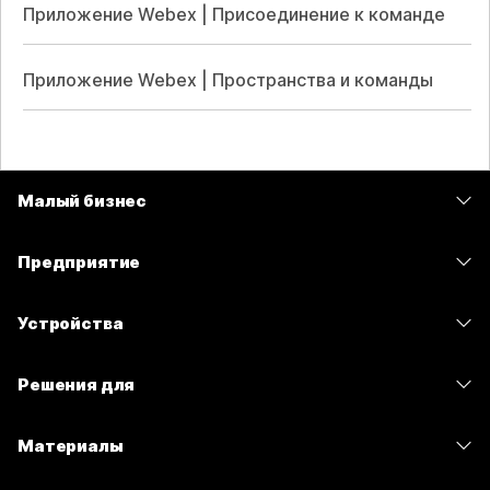
Приложение Webex | Присоединение к команде
Приложение Webex | Пространства и команды
Малый бизнес
Цены
Предприятие
Приложение Webex
Webex Suite
Устройства
Совещания
Calling
гарнитуры
Calling
Решения для
Совещания
Камеры
Сообщения
Образование
Сообщения
Материалы
Серия Desk
Совместный доступ к экрану
Здравоохранение
Slido
Скачивания