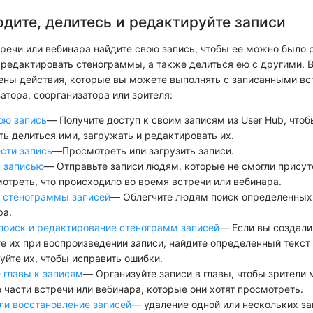
дите, делитесь и редактируйте записи
тречи или вебинара найдите свою запись, чтобы ее можно было 
 редактировать стенограммы, а также делиться ею с другими.
ены действия, которые вы можете выполнять с записанными вс
атора, соорганизатора или зрителя:
ою запись
— Получите доступ к своим записям из User Hub, что
ь делиться ими, загружать и редактировать их.
сти запись
—Просмотреть или загрузить записи.
 записью
— Отправьте записи людям, которые не смогли присут
мотреть, что происходило во время встречи или вебинара.
 стенограммы записей
— Облегчите людям поиск определенных
ра.
поиск и редактирование стенограмм записей
— Если вы создали
е их при воспроизведении записи, найдите определенный текст
уйте их, чтобы исправить ошибки.
 главы к записям
— Организуйте записи в главы, чтобы зрители 
е части встречи или вебинара, которые они хотят просмотреть.
ли восстановление записей
— удаление одной или нескольких за