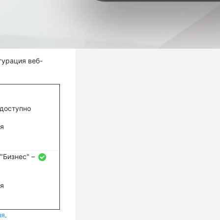
гурация веб-
доступно
ся
 "Бизнес" –
ся
ия
.