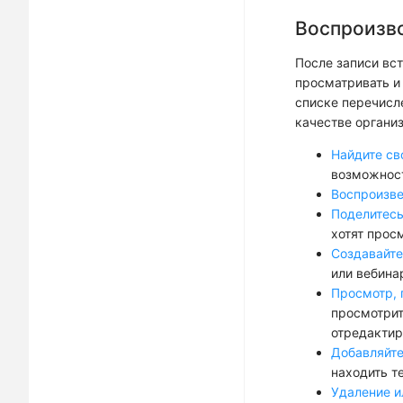
Воспроизво
После записи вс
просматривать и
списке перечисл
качестве организ
Найдите св
возможност
Воспроизве
Поделитесь
хотят прос
Создавайте
или вебина
Просмотр, 
просмотрит
отредактир
Добавляйте
находить т
Удаление и