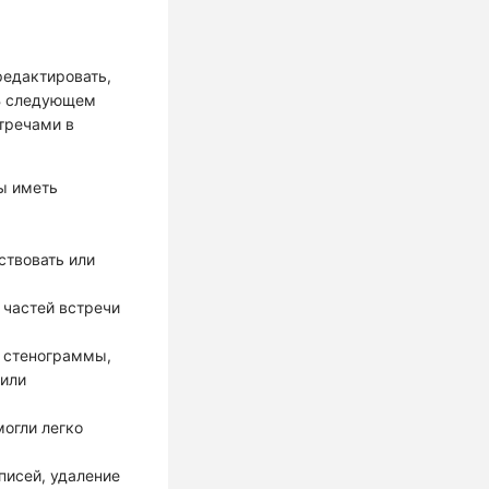
редактировать,
 В следующем
тречами в
бы иметь
ствовать или
 частей встречи
 стенограммы,
 или
могли легко
писей, удаление