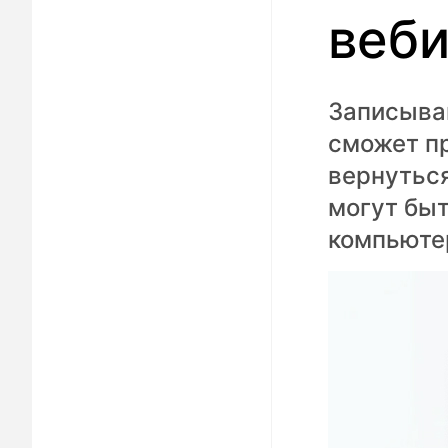
веб
Записывай
сможет пр
вернутьс
могут быт
компьютер