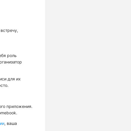
 встречу,
ебя роль
рганизатор
иси для их
сто.
ого приложения.
omebook.
ии
, ваша