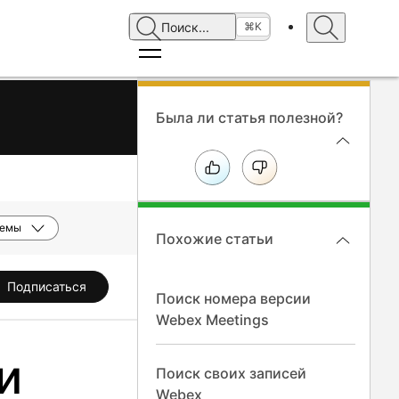
Поиск
...
⌘K
Была ли статья полезной?
темы
Похожие статьи
Подписаться
Поиск номера версии
Webex Meetings
и
Поиск своих записей
Webex