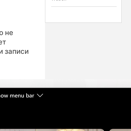
о не
ет
и записи