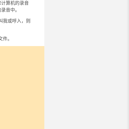
您计算机的录音
的录音中。
叫我
或
呼入
，则
文件。