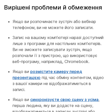
Вирішені проблеми й обмеження
Якщо ви розпочинаєте зустріч або вебінар
телефоном, ви не можете його записати.
Запис на вашому комп’ютері наразі доступний
лише з програми для настільних комп’ютерів.
Ви не зможете записувати зустріч, якщо
розпочали її з пристрою, що використовує
веб-програму, наприклад, Chromebook.
Якщо ви
розмістите камеру перед
презентацією
під час обміну контентом, відео
з вашої камери не відображатиметься в
записі.
Якщо ви
синхронізуєте свою сцену з усіма
,
перша людина, яку ви додасте на сцену,
відображатиметься в записах зустрічі або