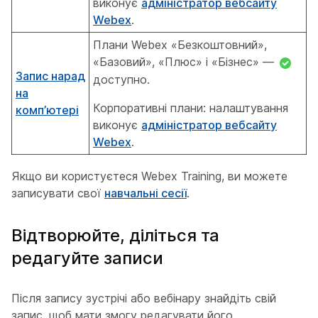
виконує
адміністратор вебсайту
Webex
.
Плани Webex «Безкоштовний»,
«Базовий», «Плюс» і «Бізнес» —
Запис нарад
доступно.
на
Корпоративні плани: налаштування
комп’ютері
виконує
адміністратор вебсайту
Webex
.
Якщо ви користуєтеся Webex Training, ви можете
записувати свої
навчальні сесії
.
Відтворюйте, діліться та
редагуйте записи
Після запису зустрічі або вебінару знайдіть свій
запис, щоб мати змогу редагувати його,