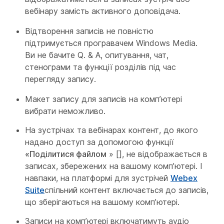
вебінару замість активного доповідача.
Відтворення записів не повністю
підтримується програвачем Windows Media.
Ви не бачите Q. & A, опитування, чат,
стенограми та функції розділів під час
перегляду запису.
Макет запису для записів на комп’ютері
вибрати неможливо.
На зустрічах та вебінарах контент, до якого
надано доступ за допомогою функції
«Поділитися файлом
» [], не відображається в
записах, збережених на вашому комп’ютері. І
навпаки, на платформі для зустрічей
Webex
Suite
спільний контент включається до записів,
що зберігаються на вашому комп’ютері.
Записи на комп’ютері включатимуть аудіо