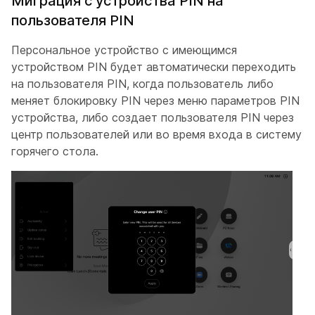
Миграция с устройства PIN на
пользователя PIN
Персональное устройство с имеющимся
устройством PIN будет автоматически переходить
на пользователя PIN, когда пользователь либо
меняет блокировку PIN через меню параметров PIN
устройства, либо создает пользователя PIN через
центр пользователей или во время входа в систему
горячего стола.