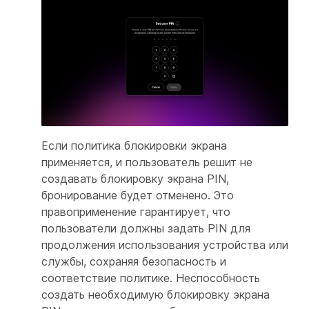
Если политика блокировки экрана
применяется, и пользователь решит не
создавать блокировку экрана PIN,
бронирование будет отменено. Это
правоприменение гарантирует, что
пользователи должны задать PIN для
продолжения использования устройства или
службы, сохраняя безопасность и
соответствие политике. Неспособность
создать необходимую блокировку экрана