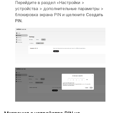
Перейдите в раздел «Настройки >
устройства > дополнительные параметры >
блокировка экрана PIN и щелкните
Создать
PIN
.