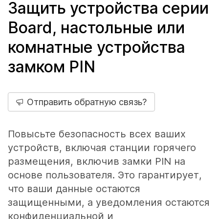
Защить устройства серии
Board, настольные или
комнатные устройства
замком PIN
Отправить обратную связь?
Повысьте безопасность всех ваших
устройств, включая станции горячего
размещения, включив замки PIN на
основе пользователя. Это гарантирует,
что ваши данные остаются
защищенными, а уведомления остаются
конфиденциальной и