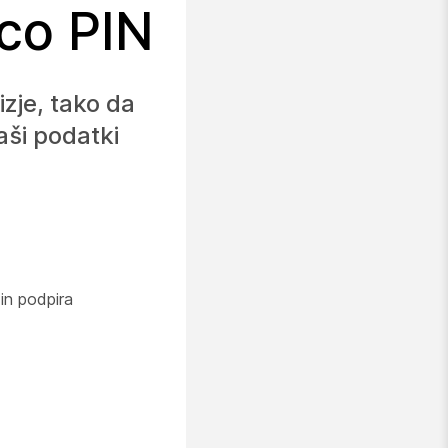
ico PIN
zje, tako da
aši podatki
in podpira