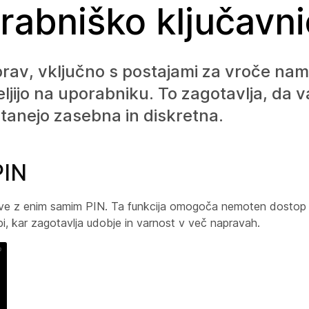
orabniško ključavn
prav, vključno s postajami za vroče nami
ljijo na uporabniku. To zagotavlja, da v
stanejo zasebna in diskretna.
PIN
prave z enim samim PIN. Ta funkcija omogoča nemoten dostop 
bi, kar zagotavlja udobje in varnost v več napravah.