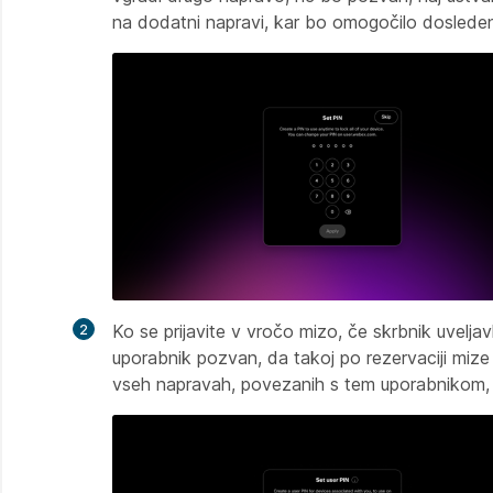
na dodatni napravi, kar bo omogočilo doslede
Ko se prijavite v vročo mizo, če skrbnik uveljav
uporabnik pozvan, da takoj po rezervaciji mize 
vseh napravah, povezanih s tem uporabnikom,