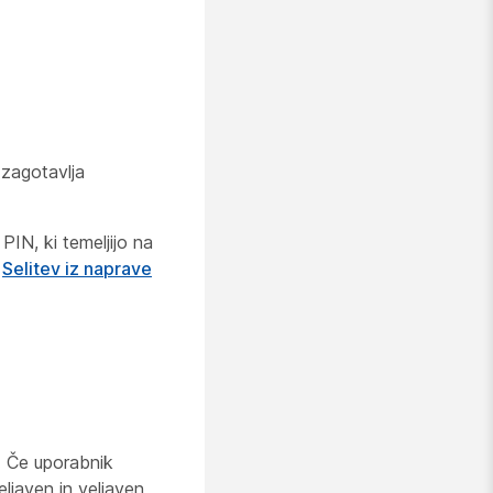
 zagotavlja
IN, ki temeljijo na
k
Selitev iz naprave
. Če uporabnik
ljaven in veljaven