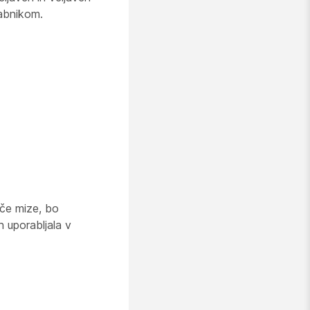
abnikom.
oče mize, bo
n uporabljala v