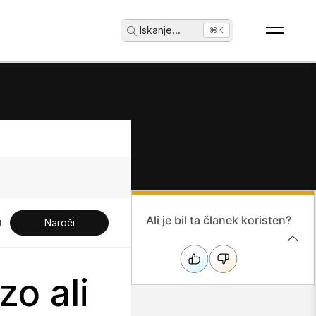
Iskanje
...
⌘K
Ali je bil ta članek koristen?
Naroči
zo ali