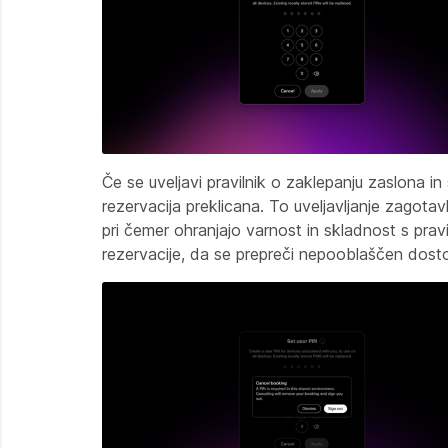
Če se uveljavi pravilnik o zaklepanju zaslona i
rezervacija preklicana. To uveljavljanje zagotav
pri čemer ohranjajo varnost in skladnost s pra
rezervacije, da se prepreči nepooblaščen dost