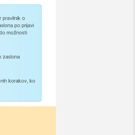
 pravilnik o
slona po prijavi
i do možnosti
e zaslona
čnih korakov, ko