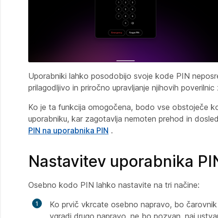
Uporabniki lahko posodobijo svoje kode PIN neposred
prilagodljivo in priročno upravljanje njihovih poverilni
Ko je ta funkcija omogočena, bodo vse obstoječe kode
uporabniku, kar zagotavlja nemoten prehod in dosled
PIN na uporabnika PIN
.
Nastavitev uporabnika PI
Osebno kodo PIN lahko nastavite na tri načine:
Ko prvič vkrcate osebno napravo, bo čarovnik 
vgradi drugo napravo, ne bo pozvan, naj ustvar