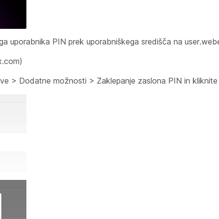
ojega uporabnika PIN prek uporabniškega središča na user.we
ex.com)
ve > Dodatne možnosti > Zaklepanje zaslona PIN in kliknit