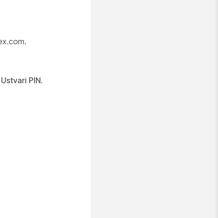
bex.com.
e
Ustvari PIN
.