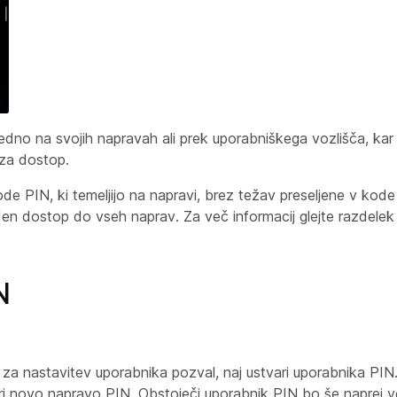
no na svojih napravah ali prek uporabniškega vozlišča, kar
c za dostop.
 PIN, ki temeljijo na napravi, brez težav preseljene v kode P
en dostop do vseh naprav. Za več informacij glejte razdele
N
za nastavitev uporabnika pozval, naj ustvari uporabnika PIN
i novo napravo PIN. Obstoječi uporabnik PIN bo še naprej ve