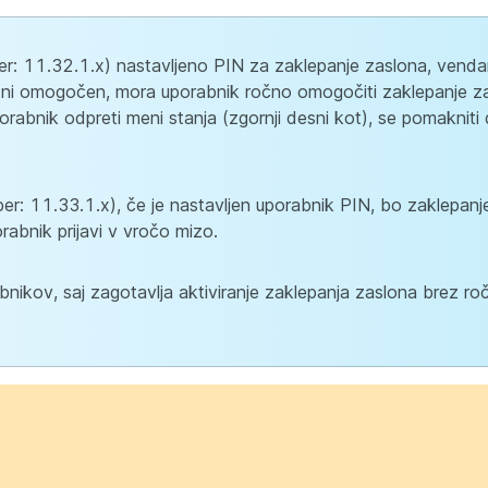
er: 11.32.1.x) nastavljeno PIN za zaklepanje zaslona, vendar
k, ni omogočen, mora uporabnik ročno omogočiti zaklepanje za
porabnik odpreti meni stanja (zgornji desni kot), se pomaknit
r: 11.33.1.x), če je nastavljen uporabnik PIN, bo zaklepanj
bnik prijavi v vročo mizo.
nikov, saj zagotavlja aktiviranje zaklepanja zaslona brez ro