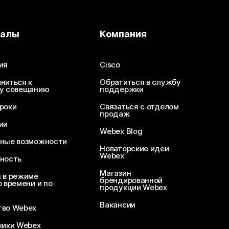
иалы
Компания
ия
Cisco
ниться к
Обратиться в службу
у совещанию
поддержки
роки
Связаться с отделом
продаж
ии
Webex Blog
ные возможности
Новаторские идеи
Webex
ность
Магазин
 в режиме
брендированной
 времени и по
продукции Webex
Вакансии
во Webex
чики Webex