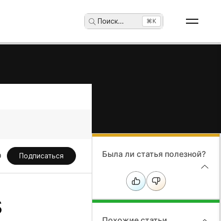
Поиск
...
⌘K
Была ли статья полезной?
Подписаться
s
Похожие статьи