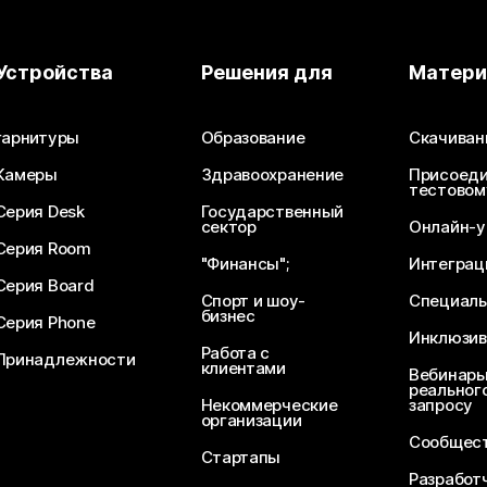
Устройства
Решения для
Матер
гарнитуры
Образование
Скачиван
Камеры
Здравоохранение
Присоеди
тестовом
Серия Desk
Государственный
сектор
Онлайн-у
Серия Room
"Финансы";
Интеграц
Серия Board
Спорт и шоу-
Специаль
бизнес
Серия Phone
Инклюзив
Работа с
Принадлежности
клиентами
Вебинары
реального
Некоммерческие
запросу
организации
Сообщест
Стартапы
Разработ