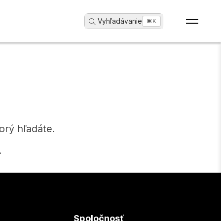
Vyhľadávanie
...
⌘K
orý hľadáte.
.
Spoločnosť