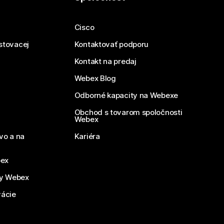
Cisco
estovacej
Kontaktovať podporu
Kontakt na predaj
Webex Blog
Odborné kapacity na Webexe
Obchod s tovarom spoločnosti
Webex
vo a na
Kariéra
bex
by Webex
vácie