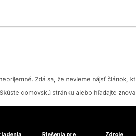
 nepríjemné. Zdá sa, že nevieme nájsť článok, kt
Skúste domovskú stránku alebo hľadajte znova
Domov
riadenia
Riešenia pre
Zdroje