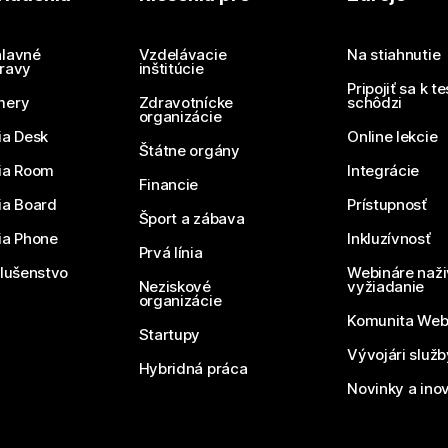
Potrebujete odpoveď?
Odoslať otázku
lavné
Vzdelávacie
Na stiahnutie
ravy
inštitúcie
Pripojiť sa k t
mery
Zdravotnícke
schôdzi
organizácie
ia Desk
Online lekcie
Štátne orgány
ia Room
Integrácie
Financie
ia Board
Prístupnosť
Šport a zábava
ia Phone
Inkluzívnosť
Prvá línia
slušenstvo
Webináre naži
Neziskové
vyžiadanie
organizácie
Komunita We
Startupy
Vývojári služ
Hybridná práca
Novinky a ino