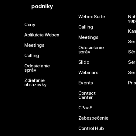
podniky
Webex Suite
Náh
súp
Ceny
Calling
Ka
Aplikácia Webex
Meetings
Sér
Meetings
Odosielanie
správ
Sér
Calling
Slido
Sér
Odosielanie
správ
Webinars
Sér
Zdieľanie
Events
Prí
obrazovky
Contact
Center
CPaaS
Zabezpečenie
Control Hub