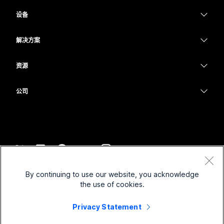
Webex 应用程序
Webex Suite
设备
Meetings
提交问题
Calling
头戴式耳机
Calling
解决方案
Meetings
摄像头
教育
消息传递
消息传递
资源
Desk 系列
医疗保健
屏幕共享
下载
Slido
Room 系列
公司
政府
加入测试会议
Webinars
Cisco
Board 系列
财务
在线课程
Events
联系技术支持
Phone 系列
体育与娱乐
集成
Contact Center
联系销售
配件
一线员工
辅助功能
CPaaS
条款和条件
Webex Blog
By continuing to use our website, you acknowledge
非营利组织
隐私权声明
包容性
安全性
the use of cookies.
Webex 思想领导力
Cookie
新兴公司
直播和点播网络研讨会
Control Hub
Privacy Statement
Webex 商店
商标
混合式工作
Webex 社区
©
2026
Cisco 和/或其附属公司。保留所有权利。