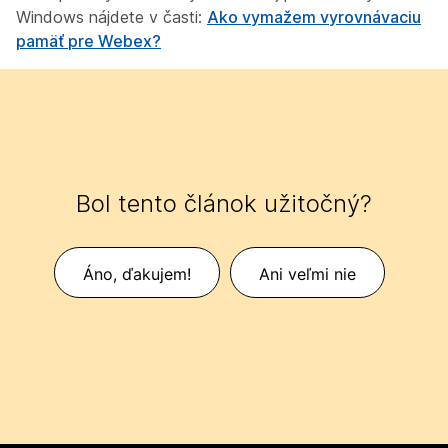
Windows nájdete v časti:
Ako vymažem vyrovnávaciu
pamäť pre Webex?
Bol tento článok užitočný?
Áno, ďakujem!
Ani veľmi nie