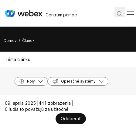
Centrum pomoci
Domov
/
Článok
Téma článku:
Roly
Operačné systémy
09. apríla 2025 |
441 zobrazenia |
0 ľudia to považujú za užitočné
Odoberať