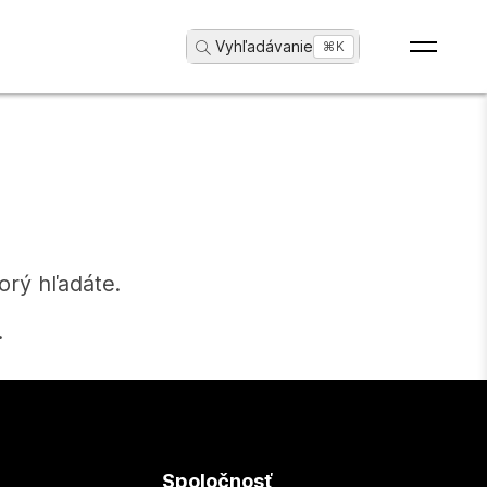
Vyhľadávanie
...
⌘K
orý hľadáte.
.
Spoločnosť