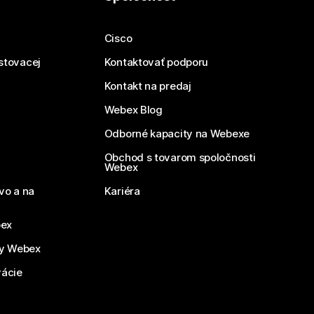
Cisco
estovacej
Kontaktovať podporu
Kontakt na predaj
Webex Blog
Odborné kapacity na Webexe
Obchod s tovarom spoločnosti
Webex
vo a na
Kariéra
bex
by Webex
vácie