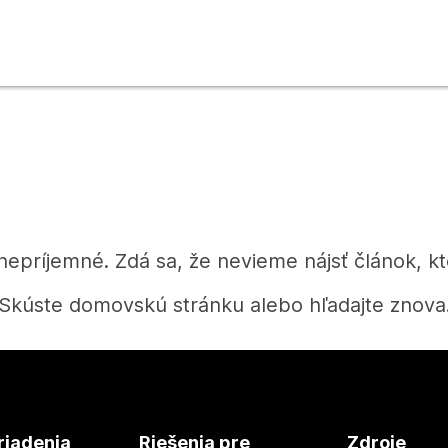
 nepríjemné. Zdá sa, že nevieme nájsť článok, kt
Skúste domovskú stránku alebo hľadajte znova
Domov
riadenia
Riešenia pre
Zdroje