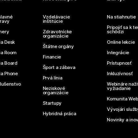
Potrebujete odpoveď?
Odoslať otázku
lavné
Vzdelávacie
Na stiahnutie
ravy
inštitúcie
Pripojiť sa k t
mery
Zdravotnícke
schôdzi
organizácie
ia Desk
Online lekcie
Štátne orgány
ia Room
Integrácie
Financie
ia Board
Prístupnosť
Šport a zábava
ia Phone
Inkluzívnosť
Prvá línia
slušenstvo
Webináre naži
Neziskové
vyžiadanie
organizácie
Komunita We
Startupy
Vývojári služ
Hybridná práca
Novinky a ino