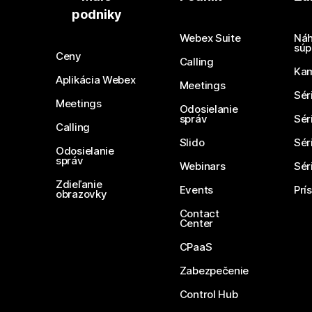
podniky
Webex Suite
Náh
súp
Ceny
Calling
Ka
Aplikácia Webex
Meetings
Sér
Meetings
Odosielanie
správ
Sér
Calling
Slido
Sér
Odosielanie
správ
Webinars
Sér
Zdieľanie
Events
Prí
obrazovky
Contact
Center
CPaaS
Zabezpečenie
Control Hub