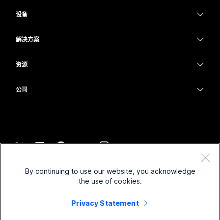
Webex 应用程序
Webex Suite
设备
Meetings
提交问题
Calling
头戴式耳机
Calling
解决方案
Meetings
摄像头
教育
消息传递
消息传递
资源
Desk 系列
医疗保健
屏幕共享
下载
Slido
Room 系列
公司
政府
加入测试会议
Webinars
Cisco
Board 系列
财务
在线课程
Events
联系技术支持
Phone 系列
体育与娱乐
集成
Contact Center
联系销售
配件
一线员工
辅助功能
CPaaS
条款和条件
Webex Blog
By continuing to use our website, you acknowledge
非营利组织
隐私权声明
包容性
安全性
the use of cookies.
Webex 思想领导力
Cookie
新兴公司
直播和点播网络研讨会
Control Hub
Privacy Statement
Webex 商店
商标
混合式工作
Webex 社区
©
2026
Cisco 和/或其附属公司。保留所有权利。