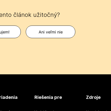
tento článok užitočný?
ujem!
Ani veľmi nie
riadenia
Riešenia pre
Zdroje