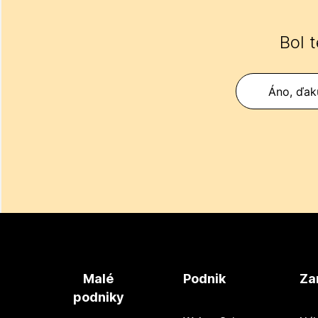
Bol 
Áno, ďak
Malé
Podnik
Za
podniky