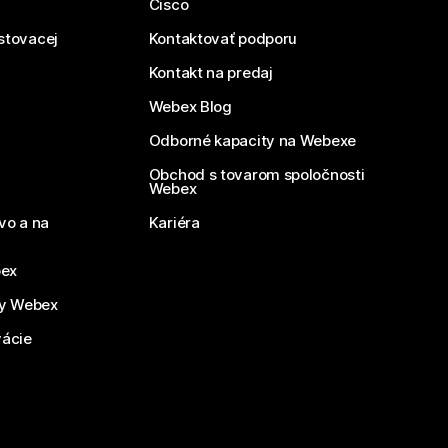
Cisco
estovacej
Kontaktovať podporu
Kontakt na predaj
Webex Blog
Odborné kapacity na Webexe
Obchod s tovarom spoločnosti
Webex
vo a na
Kariéra
bex
by Webex
vácie