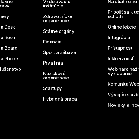
lavné
Vzdelávacie
Na stiahnutie
ravy
inštitúcie
Pripojiť sa k t
mery
Zdravotnícke
schôdzi
organizácie
ia Desk
Online lekcie
Štátne orgány
ia Room
Integrácie
Financie
ia Board
Prístupnosť
Šport a zábava
ia Phone
Inkluzívnosť
Prvá línia
slušenstvo
Webináre naži
Neziskové
vyžiadanie
organizácie
Komunita We
Startupy
Vývojári služ
Hybridná práca
Novinky a ino