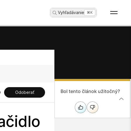
Vyhľadávanie
...
⌘K
Bol tento článok užitočný?
Odoberať
ačidlo