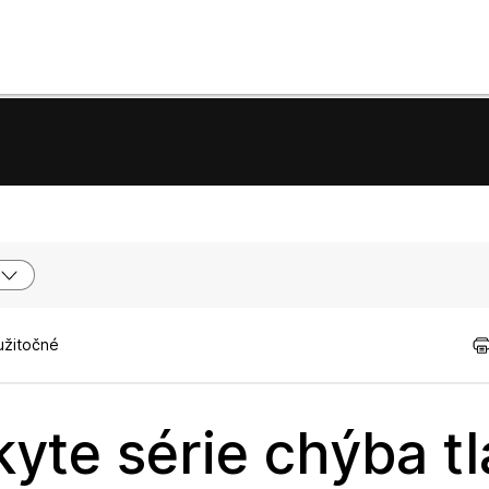
užitočné
kyte série chýba tl