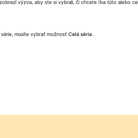
obrazí výzva, aby ste si vybrali, či chcete
Iba túto
alebo
ce
série, musíte vybrať možnosť
Celá séria
.