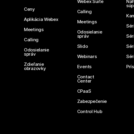
Webex Suite
Náh
súp
Ceny
Calling
Ka
Aplikácia Webex
Meetings
Sér
Meetings
Odosielanie
správ
Sér
Calling
Slido
Sér
Odosielanie
správ
Webinars
Sér
Zdieľanie
Events
Prí
obrazovky
Contact
Center
CPaaS
Zabezpečenie
Control Hub