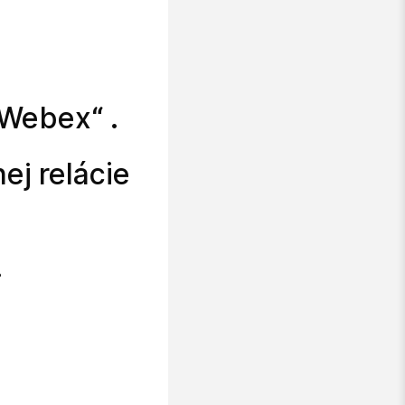
 Webex“ .
ej relácie
.