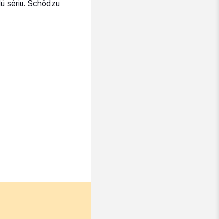
lú sériu
. Schôdzu