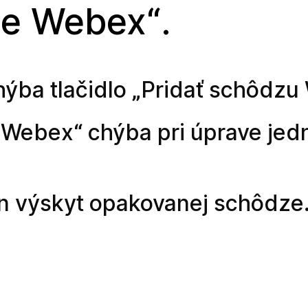
tie Webex“.
hýba tlačidlo „Pridať schôdzu
Webex“ chýba pri úprave jedn
en výskyt opakovanej schôdze