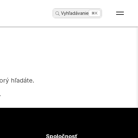
Vyhľadávanie
...
⌘K
orý hľadáte.
.
Spoločnosť