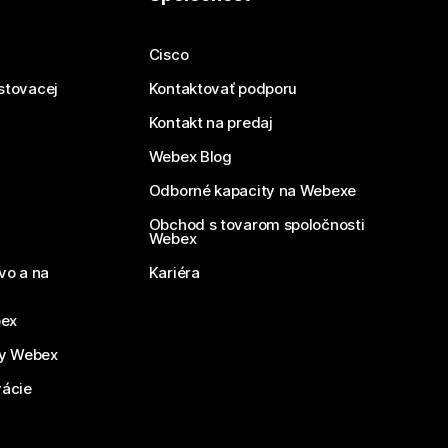
Cisco
estovacej
Kontaktovať podporu
Kontakt na predaj
Webex Blog
Odborné kapacity na Webexe
Obchod s tovarom spoločnosti
Webex
vo a na
Kariéra
bex
by Webex
vácie