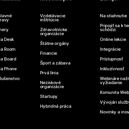
Potrebujete odpoveď?
Odoslať otázku
lavné
Vzdelávacie
Na stiahnutie
ravy
inštitúcie
Pripojiť sa k t
mery
Zdravotnícke
schôdzi
organizácie
ia Desk
Online lekcie
Štátne orgány
ia Room
Integrácie
Financie
ia Board
Prístupnosť
Šport a zábava
ia Phone
Inkluzívnosť
Prvá línia
slušenstvo
Webináre naži
Neziskové
vyžiadanie
organizácie
Komunita We
Startupy
Vývojári služ
Hybridná práca
Novinky a ino