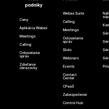
podniky
Webex Suite
Náh
súp
Ceny
Calling
Ka
Aplikácia Webex
Meetings
Sér
Meetings
Odosielanie
správ
Sér
Calling
Slido
Sér
Odosielanie
správ
Webinars
Sér
Zdieľanie
Events
Prí
obrazovky
Contact
Center
CPaaS
Zabezpečenie
Control Hub