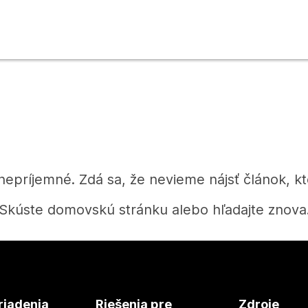
 nepríjemné. Zdá sa, že nevieme nájsť článok, kt
Skúste domovskú stránku alebo hľadajte znova
Domov
riadenia
Riešenia pre
Zdroje